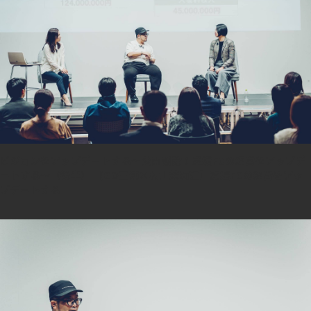
ビジョンをアップデートする～公開議論！愛媛FCの経営をアップデ
ートする～（後半） 【GO三浦×村上茉莉江】愛媛FCの経営をアッ
プデートする