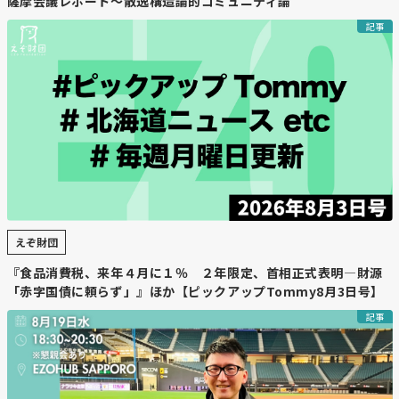
薩摩会議レポート〜散逸構造論的コミュニティ論
記事
えぞ財団
『食品消費税、来年４月に１％ ２年限定、首相正式表明―財源
「赤字国債に頼らず」』ほか【ピックアップTommy8月3日号】
記事