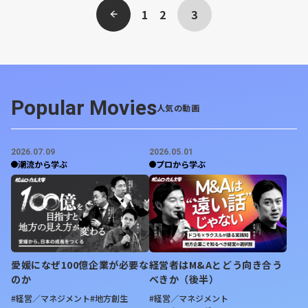
‹ 前へ
1
2
3
Popular Movies
人気の動画
2026.07.09
2026.05.01
潮流から学ぶ
プロから学ぶ
愛媛になぜ100億企業が必要な
経営者はM&Aとどう向き合う
のか
べきか（後半）
#経営／マネジメント
#地方創生
#経営／マネジメント