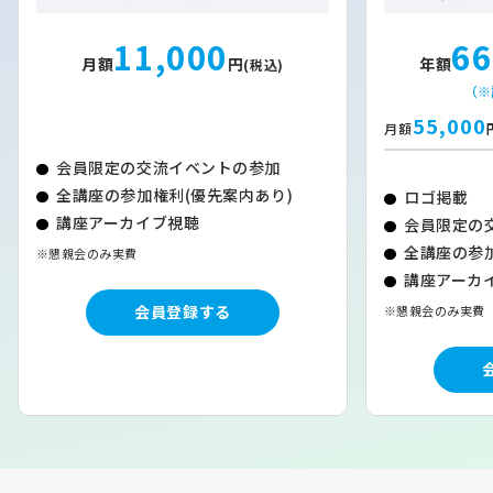
11,000
66
月額
円
年額
(税込)
（※
55,000
月額
会員限定の交流イベントの参加
全講座の参加権利(優先案内あり)
ロゴ掲載
講座アーカイブ視聴
会員限定の
全講座の参加
※懇親会のみ実費
講座アーカイ
会員登録する
※懇親会のみ実費