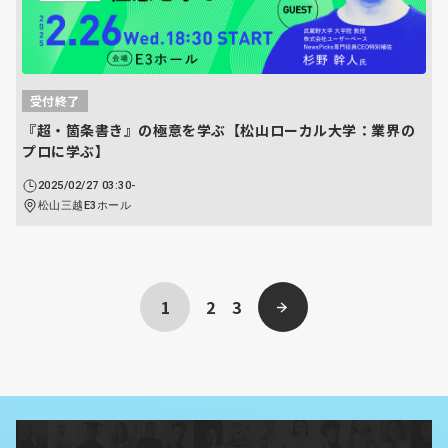
受付終了
『超・箇条書き』の極意を学ぶ【松山ローカル大学：業界の
プロに学ぶ】
2025/02/27 03:30-
松山三越E3ホール
1
2
3
次へ ›