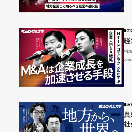
プ
経
#経
2026.
地
異
社