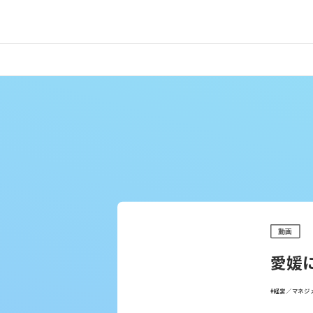
動画
愛媛
#経営／マネジ