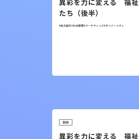
異彩を力に変える 福祉
たち（後半）
#地方創生
#社会課題
#マーケティング
#ダイバーシティ
動画
異彩を力に変える 福祉