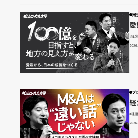
潮
愛
#経
2026.
プ
経
#経
2026.