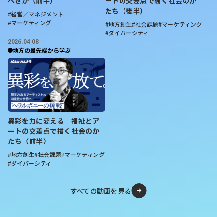
べきか（前半）
ートの交差点で描く社会のか
な話題を集めていることでも知られています。
たち（後半）
#経営／マネジメント
「不動産投資で収入を得ていれば、
収入が上がらない好き
#マーケティング
#地方創生
#社会課題
#マーケティング
#ダイバーシティ
な仕事も取り組める。不労所得を得る意味でも、不動産に
2026.04.08
は投資をしようと決めていた
」
地方の最先端から学ぶ
そういった先行きを視野に入れ、本の著者ロバートキヨサ
キさんが海軍を経験していたことから自身も陸上自衛隊に
入り、お金を貯めつつ、経験も積み重ねてきました。
「林業もいずれやってみたいと元々思っていて、当初の予
定では40歳くらいに林業をやり始めるという予定でした
ので、
それが前倒しになったというイメージです。これま
異彩を力に変える 福祉とア
での経験や資格があるので、深くリスクを負ったというつ
ートの交差点で描く社会のか
もりはありません
」
たち（前半）
まだ幼い2人のお子さんの父親でもある川瀨さん、そのよ
#地方創生
#社会課題
#マーケティング
うな時期に思い切った転職は家族の理解を得るのが大変だ
#ダイバーシティ
ったのでは？「元々妻とはビジョンを共有しているので、
特に大反対にあうようなことはありませんでした。転職に
すべての動画を見る
あたってメリット・デメリットも話し、理解してもらって
います」