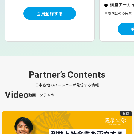
講座アーカイ
収入源を複数持つことで、好きなことを仕事にできるチャ
ンスが広がる。森林を育てることで、北海道や次世代の新
会員登録する
※懇親会のみ実費
たなステータスを生み出す。川瀨さんは明確なビジョンの
もと、【自分の好きなこと】である林業を通してチャレン
ジを続けています。
文責：伊藤はるな
写真協力：福家菜緒さん（池田町地域おこし協力隊）
Partner’s Contents
この「好きなことを進める」というテーマは、先日行われ
日本各地のパートナーが発信する情報
たえぞ財団のイベント「EZOSUMMIT」でもディスカッシ
Video
動画コンテンツ
ョンされています。
＼ぜひこちらもあわせてご覧ください／
https://note.com/ezozaidan/n/n15411309a66f
動画