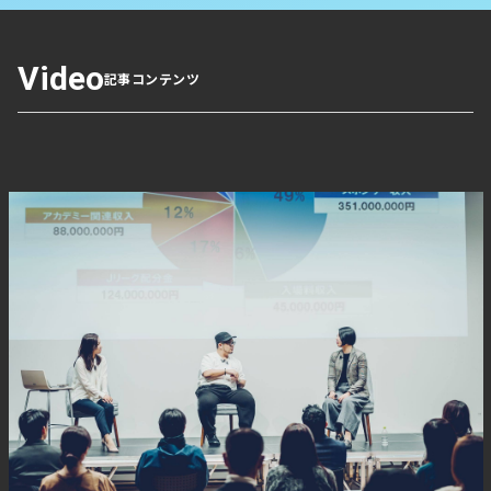
普通ならここで夢が叶って何よりです、と締めくくるとこ
ろ。しかし川瀨さんの計画はここでは終わりません…！
Video
記事コンテンツ
「5つの財布」を持つことで可能にな
る挑戦【低リスクでのチャレンジ】
林業を通じて何を目指すのか、その軸となるのが「5つの
財布」だといいます。
財布とは所得のことを指し、
「事業所得」「給与所得」
「不動産所得」「配当所得」「山林所得」の5つの収入源
があれば、「好きなこと」にリスクを背負わずともチャレ
ンジできる
わけです。
現在既に不動産所得を持ち、アパート経営を始めている川
瀨さん。ここから会社を立ち上げ給与所得を得て、山主さ
んから預かった山林を施業したり薪の販売などで事業所得
を得る。それがある程度叶ってきたら、高配当の株を購入
して
「超長期の投資として山林を運営していきたい」とい