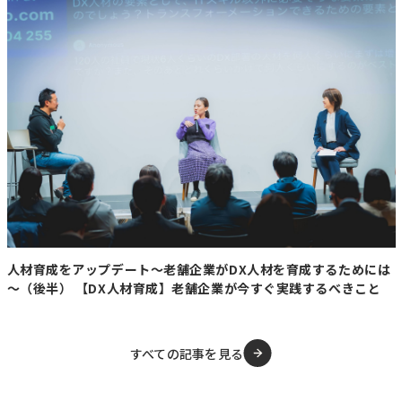
とこれからの地域社会のカタチ
ここで疑問がひとつ。一体なぜ林業に携わることを目標に
掲げていたのでしょうか？
「山菜ときのこが大好きなんです笑」と、実は根っこの部
分はシンプル！
どうやったらその趣味を仕事にできるのかを考えた結果、
林業に至ったといいます。もちろんそれだけではなく、組
合に属することなく経営が成り立つ『自伐型林業』に取り
組みたいという構想がありました。
この形態はまだ走り始めたばかりのもので、道内では旭川
人材育成をアップデート～老舗企業がDX人材を育成するためには
やニセコなど一部で行われだした事業です。そんな中で自
～（後半） 【DX人材育成】老舗企業が今すぐ実践するべきこと
伐型林業の推進を始めた池田町が地域おこし協力隊を募集
していることを知り、現在に至ります。
北海道中川郡に位置する池田町の人口は約7,000人ほど。
すべての記事を見る
乳製品や農産加工物など多数の特産品があるなか、十勝ワ
インは国内外でも高評価を得ており、ワイン城と呼ばれる