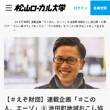
ログイン
会員登録
【＃えぞ財団】連載企画「＃この人、エーゾ」⑤ 池田町地域おこし協力隊・川瀨
TOP
さん～脱サラして木こりに！「5つの財布」をベースに好きなことをして生きる
～
【＃えぞ財団】連載企画「＃この
人、エーゾ」⑤ 池田町地域おこし協