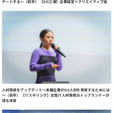
デートする～（前半） 【GO三浦】企業経営×クリエイティブ論
普段森の中に入るという経験はなかなかできないもの。し
かしきこりが森に入ることで、野生動物との境界ができた
り、気軽なアウトドアワーキングが可能になります。
そして「『この木はあのきこりさんが切っているんだ、せ
っかくならそこのものを使いたいな』と思ってもらえるよ
うな流れを作りたい。そして、
僕の後の世代にもきこりが
また続々と生まれるような環境を作りたい」という想いで
日々の活動にあたっているそうです。
ちょうど信用経済の可能性が注目を集めているという背景
もあり、「川瀨さんの切った木でできた物が欲しい」なん
てニーズは今後高まっていくと予想されます。
「そうして同じビジョンを持つ仲間を集めて組織を立ち上
げ、個人個人が収入を得られる仕組みを作りたいんです。
自分のように不労所得を得ながら、またはある程度収益性
人材育成をアップデート～老舗企業がDX人材を育成するためには
を担保しながら会社を経営していくというスタイルを伝
～（前半） 【リスキリング】女性IT人材育成のトップランナーが
え、同じようなきこりが増えてくるといいなと思います
」
語る本質
趣味を仕事に！池田町で向き合う林業