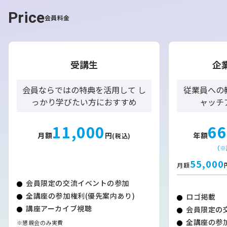
域おこしだと考えています。そのため、３年後の独立を見
Price
会員料金
据えて日々活動しています。」
山林で、教育で次世代の北海道を多角
受講生
企
的に育む。明確なビジョンでチャレン
ジ！
会員ならではの特典を活用して し
従業員への
っかり学びたい方におすすめ
ャッチ
11,000
66
そして林業の他にも、高校生へのお金の教育に関する活動
月額
円
年額
(税込)
も進めています。
（※
好きなことを仕事にすることがこれからは当たり前になっ
55,000
ていく。「
仕事と収益のバランスを考える時代に入ってい
月額
て、好きなことで稼げなくても、他で賄うことができれ
会員限定の交流イベントの参加
ば、好きなことができる」という生き方について、若い世
全講座の参加権利(優先案内あり)
ロゴ掲載
代の人にも想いを伝えたい
。そんな想いから池田高校の学
講座アーカイブ視聴
会員限定の
生へお金の教育ができるよう打ち合わせを進めているそう
全講座の参加
です。
※懇親会のみ実費