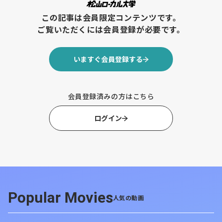
身。自衛隊に所属したのち、総務事務や不動産の仲介、住
この記事は会員限定コンテンツです。
宅マネジメント部門を経て2020年7月に池田町の地域おこ
ご覧いただくには会員登録が必要です。
し協力隊へ入隊。ファイナンシャルプランナーや宅地建物
取引士などの資格を所有し、現在は山を守るきこりを目指
し修行中。
いますぐ会員登録する
池田町地域おこし協力隊
https://www.facebook.com/ikeda.chiikiokoshi/
会員登録済みの方はこちら
ハウスメーカーから地域おこし協力隊
ログイン
に！？実はひとつのビジョン
元々不動産に興味があり、池田町の地域おこし協力隊に入
る前は株式会社北王というハウスメーカーでマネジメント
Popular Movies
人気の動画
部門として、営業や土地売買などに携わりながら不動産に
ついて学んでいた川瀨さん。経理の資格を活かして不動産