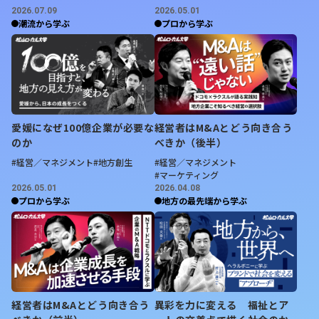
業界で経験を積み、支店長になるという話も出ていたな
2026.07.09
2026.05.01
か、
「いつか林業をやりたい」という自身の目標とマッチ
潮流から学ぶ
プロから学ぶ
するビジョンをもつ池田町の地域おこし協力隊に入ること
を決めた
そうです。
「一見バラバラな道のりに見えますが、実はずっとひとつ
のビジョンで繋がっています。ですので、心機一転でやっ
てみようと思いました」
愛媛になぜ100億企業が必要な
経営者はM&Aとどう向き合う
きっかけは「金持ち父さん 貧乏父さ
のか
べきか（後半）
#経営／マネジメント
#地方創生
#経営／マネジメント
ん」〜好きな人と、好きなことをして
#マーケティング
生きる
2026.05.01
2026.04.08
プロから学ぶ
地方の最先端から学ぶ
なんとそのビジョンは高校生時代に生まれたもの。
「ロバ
ートキヨサキさんの本『金持ち父さん 貧乏父さん』を読
み、感銘を受けたんです。そこで好きな人と、好きなこと
をして働きたいというビジョンができました」
中田敦彦さ
経営者はM&Aとどう向き合う
異彩を力に変える 福祉とア
んのYouTubeで取り上げられたこの本は、現在再び大き