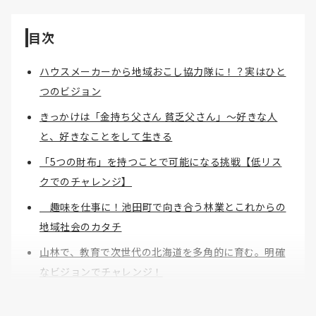
目次
ハウスメーカーから地域おこし協力隊に！？実はひと
つのビジョン
きっかけは「金持ち父さん 貧乏父さん」〜好きな人
と、好きなことをして生きる
「5つの財布」を持つことで可能になる挑戦【低リス
クでのチャレンジ】
趣味を仕事に！池田町で向き合う林業とこれからの
地域社会のカタチ
山林で、教育で次世代の北海道を多角的に育む。明確
なビジョンでチャレンジ！
川瀨千尋：池田町の地域おこし協力隊。1987年様似町出