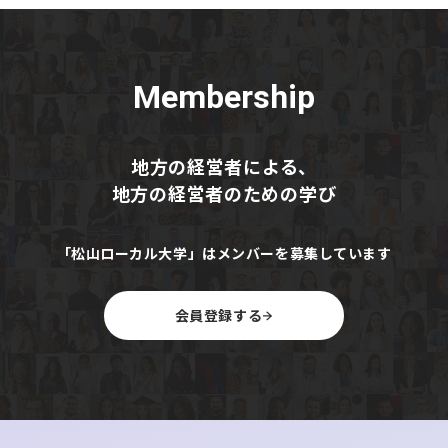
醸造所は北海道屈指の観光スポットとして人気です。
町の面積の約6割が森林に覆われ、降雪量が少なく林業に
も適した環境。そんな池田町で、現在4名の地域おこし協
力隊が活動を行っています。
Membership
地方の経営者による、
今はこの優れた池田町の環境の中で、自らの手で新たな林
地方の経営者のための学び
業の取り組みを学び、将来的なビジョンを共有できるよう
な仲間との繋がりを得ている
と話す川瀨さん。日々山に入
ってチェーンソーで木を切ったり、生きているトドマツを
「松山ローカル大学」はメンバーを募集しています
使ったクリスマスツリーを作るなど、山林への興味を促す
取り組みなども行っています。
会員登録する
3年間の池田町地域おこし隊としての活動のうち、2年目
は商品生産や営業活動、次はその収益性を担保する段階に
入り、さらに次のフェーズとして不動産会社経営に向けた
会社の立ち上げ準備、宅建業の免許取得なども動き出すと
いう計画も準備。
「池田町に移住して、生産的な活動を続けることこそが地