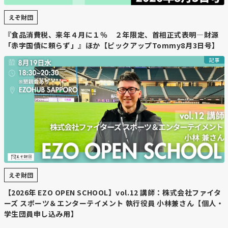
えぞ財団
『食品消費税、来年４月に１％ ２年限定、首相正式表明―財源
「赤字国債に頼らず」』ほか【ピックアップTommy8月3日号】
記事
えぞ財団
【2026年 EZO OPEN SCHOOL】vol.12 講師：株式会社ファイタ
ーズ スポーツ＆エンターテイメント 執行役員 小林兼さん【個人・
学生団員申し込み用】