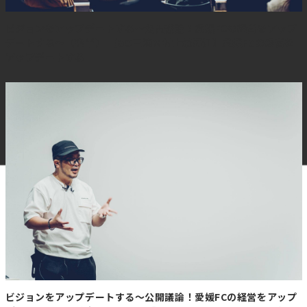
う想い
があります。
そのため、川瀨さんにとっては山林もまた投資対象のうち
ビジョンをアップデートする～公開議論！愛媛FCの経営をアップ
の一つ。
デートする～（後半） 【GO三浦×村上茉莉江】愛媛FCの経営を
アップデートする
現在は山林を所有しても売り先が殆どなく、樹齢100年の
木だとしても一律の価格で処分されているという現状があ
るのだそう。せっかく大きく育った木がそのように処理さ
れると、山林を持つことがデメリットになり「固定資産税
が払えないから山を売ってしまおう」なんて話につながっ
てしまう。
「僕がそういうところに入っていって長伐期多間伐施業を
行えば、木が無くなることなく
山の環境が保全されて、将
来的に太い木が資産価値を持つ時代に入った時、育ててき
た木が大きな利益を生み出します。そうなれば、孫やひ孫
の世代に財産を残すという投資法になり得るだろう
と考え
ています」
短期で価格変動する株、中期で建物の価値がなくなってし
まう不動産に比べ、超長期の資産運用ができるカードとな
り得る林業。川瀨さんは、そんな
環境と経済性の両立をエ
ビジョンをアップデートする～公開議論！愛媛FCの経営をアップ
ンドユーザーに届けられる林業者を目指しています。