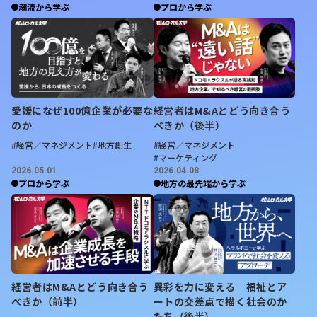
潮流から学ぶ
プロから学ぶ
愛媛になぜ100億企業が必要な
経営者はM&Aとどう向き合う
のか
べきか（後半）
#経営／マネジメント
#地方創生
#経営／マネジメント
#マーケティング
2026.05.01
2026.04.08
プロから学ぶ
地方の最先端から学ぶ
経営者はM&Aとどう向き合う
異彩を力に変える 福祉とア
べきか（前半）
ートの交差点で描く社会のか
たち（後半）