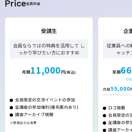
Price
会員料金
受講生
企
会員ならではの特典を活用して し
従業員への
っかり学びたい方におすすめ
ャッチ
11,000
66
月額
円
年額
(税込)
（※
55,000
月額
会員限定の交流イベントの参加
全講座の参加権利(優先案内あり)
ロゴ掲載
講座アーカイブ視聴
会員限定の
全講座の参加
※懇親会のみ実費
講座アーカイ