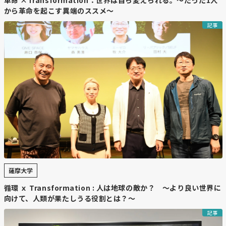
革命 ×Transformation：世界は自ら変えられる。〜たった1人
から革命を起こす異端のススメ〜
記事
薩摩大学
循環 ｘ Transformation : 人は地球の敵か？ 〜より良い世界に
向けて、人類が果たしうる役割とは？～
記事