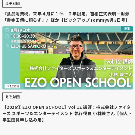
えぞ財団
『食品消費税、来年４月に１％ ２年限定、首相正式表明―財源
「赤字国債に頼らず」』ほか【ピックアップTommy8月3日号】
記事
えぞ財団
【2026年 EZO OPEN SCHOOL】vol.12 講師：株式会社ファイタ
ーズ スポーツ＆エンターテイメント 執行役員 小林兼さん【個人・
学生団員申し込み用】