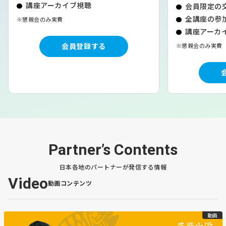
講座アーカイブ視聴
会員限定の
全講座の参加
※懇親会のみ実費
講座アーカイ
会員登録する
※懇親会のみ実費
Partner’s Contents
日本各地のパートナーが発信する情報
Video
動画コンテンツ
動画