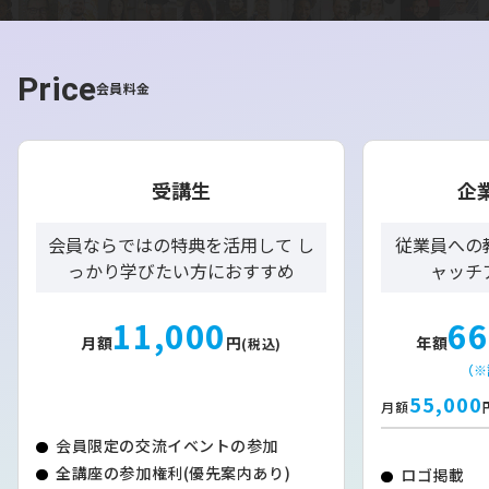
Price
会員料金
受講生
企
会員ならではの特典を活用して し
従業員への
っかり学びたい方におすすめ
ャッチ
11,000
66
月額
円
年額
(税込)
（※
55,000
月額
会員限定の交流イベントの参加
全講座の参加権利(優先案内あり)
ロゴ掲載