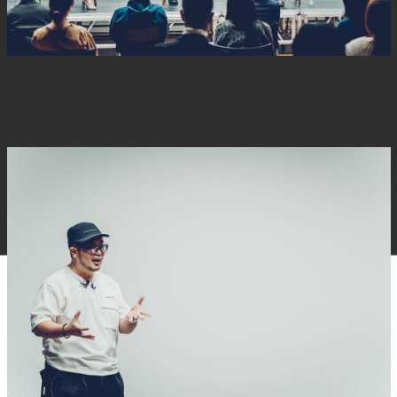
ビジョンをアップデートする～公開議論！愛媛FCの経営をアップ
デートする～（後半） 【GO三浦×村上茉莉江】愛媛FCの経営を
アップデートする