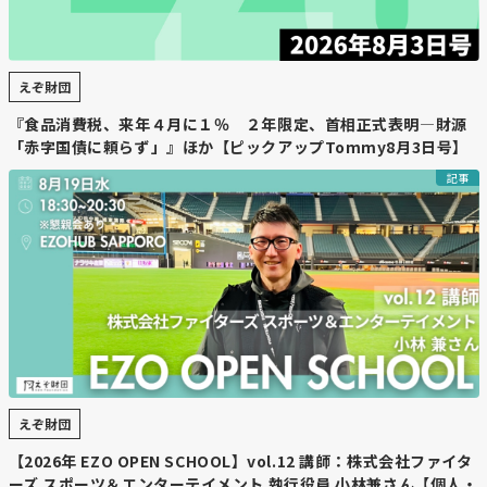
えぞ財団
『食品消費税、来年４月に１％ ２年限定、首相正式表明―財源
「赤字国債に頼らず」』ほか【ピックアップTommy8月3日号】
記事
えぞ財団
【2026年 EZO OPEN SCHOOL】vol.12 講師：株式会社ファイタ
ーズ スポーツ＆エンターテイメント 執行役員 小林兼さん【個人・