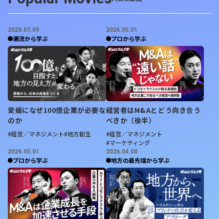
2026.07.09
2026.05.01
潮流から学ぶ
プロから学ぶ
愛媛になぜ100億企業が必要な
経営者はM&Aとどう向き合う
のか
べきか（後半）
#経営／マネジメント
#地方創生
#経営／マネジメント
#マーケティング
2026.05.01
2026.04.08
プロから学ぶ
地方の最先端から学ぶ