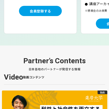
講座アーカイ
と丁寧に協議を進める考えを示した。
会員登録する
※懇親会のみ実費
・
チーズ事業を成長の柱に
チーズ事業を今後の成長戦略の中心と位置付け、生産体制
の強化によって競争力向上を図る方針を株主総会後の記者
会見で明らかにした。
【コメント】
雪印メグミルクが中標津への投資を「中核中の中核」と位
置付けたのは、北海道酪農への強い期待の表れですね。人
Partner’s Contents
口減少や酪農家の減少が進む中でも、チーズのような高付
加価値商品で勝負する方向性は重要だと思います。一方
日本各地のパートナーが発信する情報
で、工場集約による地域への影響にも丁寧に向き合う必要
Video
動画コンテンツ
があります。北海道の酪農を量だけでなく価値で成長させ
る転換点になってほしいですね。
動画
【北海道ニュース】(食の王国 売れる
極意 けいナビスペシャル) 十勝しんむ