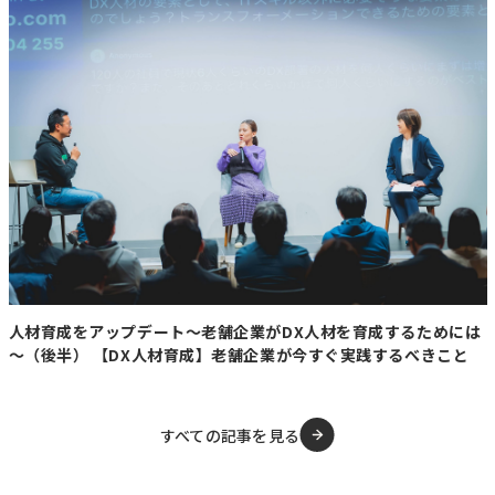
https://www.hokkaido-np.co.jp/article/1329792/?
utm_id=97757_v0_s00_e0_tv0
【要約】
・
来遊数は前年比約半減の見通し
北海道の2026年秋サケ来遊数は364万5千匹と予測され、
記録的な不漁だった2025年からさらに46.9％減少する見
込み。1976年以来の低水準だった前年を大きく下回る深
刻な予測となった。
人材育成をアップデート～老舗企業がDX人材を育成するためには
～（後半） 【DX人材育成】老舗企業が今すぐ実践するべきこと
・
原因は海洋環境の変化
2022年生まれのサケが稚魚だった時期に、海流の影響で
餌となるプランクトンが不足し、生育が悪化したことが主
すべての記事を見る
な要因とされる。近年は海水温上昇なども加わり、資源の
減少傾向が続いている。