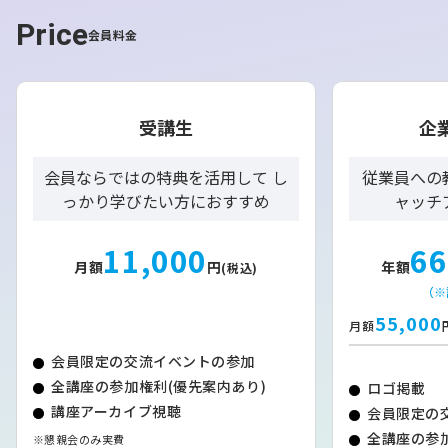
業強化に注力 雪印メグミルクが株主総
Price
会
会員料金
https://www.hokkaido-np.co.jp/article/1329223/?
受講生
企
utm_id=97757_v0_s00_e0_tv0
会員ならではの特典を活用して し
従業員への
っかり学びたい方におすすめ
ャッチ
【要約】
11,000
66
・
中標津工場への投資を強化
月額
円
年額
(税込)
雪印メグミルクは2030年までの経営計画で、チーズ生産
（※
を担う中標津工場への設備投資を推進。2028年上期から
55,000
順次稼働を予定し、社長は「中核中の中核の戦略」と位置
月額
付けた。
会員限定の交流イベントの参加
全講座の参加権利(優先案内あり)
ロゴ掲載
・
生産拠点の再編を進める
講座アーカイブ視聴
会員限定の
一方、練乳などを製造する興部工場は2027年3月末で生産
全講座の参加
※懇親会のみ実費
を終了。物流や製造体制を見直す中で、地域や酪農関係者