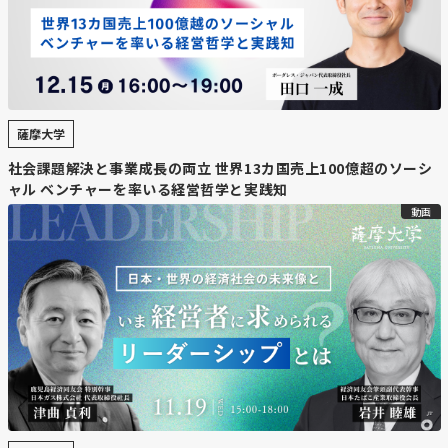
羊蹄山周辺が舞台のゲーム「ゴースト・オブ・ヨウテイ」
と連携し、コラボグッズの販売や聖地巡礼ツアーを検討。
周辺自治体や観光協会とも協力し、新たな観光資源として
育成を進めている。
・
滞在・消費拡大に期待
薩摩大学
映画やゲームの聖地巡礼は滞在日数や消費額が多い傾向が
社会課題解決と事業成長の両立 世界13カ国売上100億超のソーシ
あり、ニセコ町はIP（知的財産）を活用して冬以外の魅力
ャル ベンチャーを率いる経営哲学と実践知
を発信し、長期滞在や地域経済の活性化につなげることを
動画
目指している。
【コメント】
ニセコは「冬のリゾート」から「通年型リゾート」への進
化を目指しています。ゲームとのコラボは単なる話題づく
りではなく、世界中のファンに行ってみたい理由をつくる
戦略です。魅力的なIPと結びつけられるかはこれからのト
レンドでもありますね。
【北海道ニュース】岩田地崎建設、新