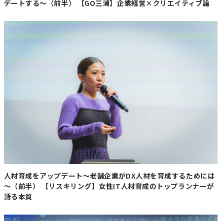
・
輸出拡大と国内供給の両立が課題
デートする～（前半） 【GO三浦】企業経営×クリエイティブ論
減産が続く中、輸出は収益性が高く国も拡大を後押しして
いる。一方で、国内市場が縮小すると将来の需要回復が難
しくなるため、輸出促進と国内消費のバランスを取ること
が重要な課題となっている。
【コメント】
ホタテを巡る課題は、中国禁輸から気候変動へと大きく変
わりました。販路は広がっても、肝心のホタテが育たなけ
れば産業は成り立ちません。さらに価格高騰で道民の食卓
からホタテが遠ざかるのも気になるところです。北海道の
基幹産業を守るには、販路拡大だけでなく、海洋環境の変
化に対応する研究開発や養殖技術への投資を急ぐ必要があ
ります。食料安全保障の観点からも重要なテーマですね。
人材育成をアップデート～老舗企業がDX人材を育成するためには
【北海道ニュース】北海道秋サケ、記
～（前半） 【リスキリング】女性IT人材育成のトップランナーが
録的不漁の25年からさらに半減予測
語る本質
漁業者「衝撃的」