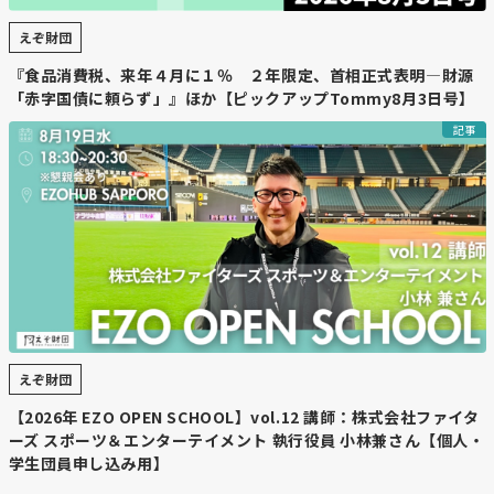
えぞ財団
『食品消費税、来年４月に１％ ２年限定、首相正式表明―財源
「赤字国債に頼らず」』ほか【ピックアップTommy8月3日号】
記事
えぞ財団
【2026年 EZO OPEN SCHOOL】vol.12 講師：株式会社ファイタ
ーズ スポーツ＆エンターテイメント 執行役員 小林兼さん【個人・
学生団員申し込み用】