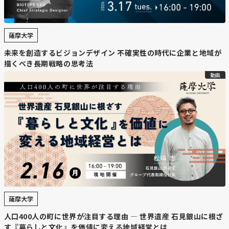
る。
・
体験が販路拡大にも貢献
薩摩大学
サウナや宿泊施設をきっかけに牧場のファンが増え、ミル
未来を創造するビジョンデザイン 不確実性の時代に企業と地域が
クジャムの新たな販路開拓にもつながっている。乳製品販
描くべき長期戦略の思考法
売だけでなく、「空間の価値」を提供することで持続可能
動画
な牧場経営を目指している。
【コメント】
新村さんは私もお知り合いでミルクサウナは牧場を見なが
らサウナが出来る稀有な体験ができる素敵な場所です。新
村さんはミルクジャム、カフェ、サウナ、宿泊と、単なる
牧場ではなく次々と新たな事を仕掛けてすべてがブランド
づくりにつながっています。これからの一次産業は、素材
だけで勝負する時代ではなく、物語や体験まで含めて価値
を届ける時代。北海道にはこうした可能性を持つ地域資源
薩摩大学
が数多くあり、大きなヒントになる取り組みだと感じま
す。
人口400人の町に世界が注目する理由 — 世界遺産 石見銀山に根ざ
す『暮らしと文化』を価値に変える地域経営とは