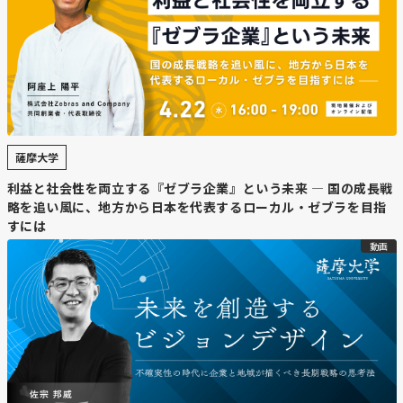
ら牧場 ミルクジャムが大黒柱 草原サ
ウナ、販路開拓一役
https://www.nikkei.com/article/DGKKZO97182170W6A62
【要約】
薩摩大学
利益と社会性を両立する『ゼブラ企業』という未来 — 国の成長戦
・
ミルクジャムを軸にブランド確立
略を追い風に、地方から日本を代表するローカル・ゼブラを目指
十勝しんむら牧場は、放牧牛の生乳を使ったミルクジャム
すには
を主力商品として年間14万本販売。現在は年間売上約2億
動画
円の中心を自社商品の販売が占め、牧場ブランドを支えて
いる。
・
体験型事業でファンを拡大
牧場内のカフェに加え、大草原を望むサウナや宿泊施設を
整備。牧場ならではの景観や体験を提供し、口コミで利用
者を増やすことで、新たな顧客との接点を生み出してい