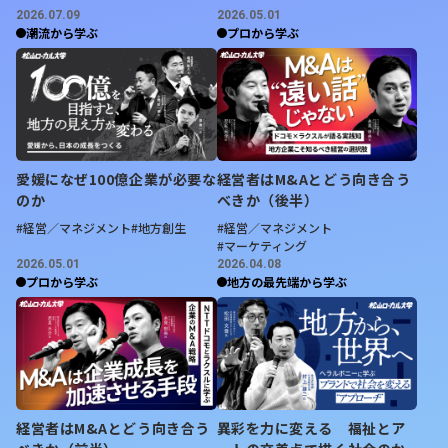
中島公園、真駒内公園など4カ所に絞られた。来春までに
2026.07.09
2026.05.01
潮流から学ぶ
プロから学ぶ
建設地を最終決定する方針で、札幌市にも計画を説明す
る。
・
各候補地の特徴と課題
苗穂は広大な用地を活用したまちづくりが期待される一
方、工場移転や土壌改良が課題。中島公園や真駒内公園で
愛媛になぜ100億企業が必要な
経営者はM&Aとどう向き合う
は既存施設の再整備やパークPFIの活用を検討している。
のか
べきか（後半）
#経営／マネジメント
#地方創生
#経営／マネジメント
・
新アリーナで地域活性化を目指す
#マーケティング
小川嶺オーナーは、利便性の高い札幌中心部でアリーナ整
2026.05.01
2026.04.08
備を進め、試合開催だけでなく周辺開発も含めた地域活性
プロから学ぶ
地方の最先端から学ぶ
化につなげる考えを示している。
【コメント】
レバンガの新アリーナは、思った以上に動きが早いです
ね。札幌市も巻き込んで来春まで決めようとしている。小
川オーナーは本格的に経営をスタートしてまだ1年ぐらい
経営者はM&Aとどう向き合う
異彩を力に変える 福祉とア