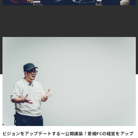
内消費半減
ビジョンをアップデートする～公開議論！愛媛FCの経営をアップ
デートする～（後半） 【GO三浦×村上茉莉江】愛媛FCの経営を
https://www.nikkei.com/article/DGKKZO97101060T20C2
アップデートする
【要約】
・
ホタテが高級食材化
世界的な需要拡大と円安を背景にホタテ価格が高騰し、
2025年の卸値は前年比5割上昇。スーパーでは刺し身盛り
合わせから外されたり、代替食材や冷凍品への切り替えが
進んでいる。
・
国内消費が大幅減少
価格高騰により、2025年の1世帯当たりのホタテ購入量は
前年比48％減と過去最低を記録。生ホタテも海外需要の
高まりで国内流通量が減少し、日本人が身近に食べにくい
状況となっている。
ビジョンをアップデートする～公開議論！愛媛FCの経営をアップ