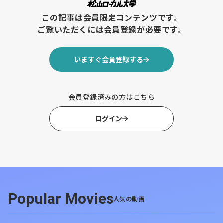
礼ツアーやグッズ
この記事は会員限定コンテンツです。
【北海道ニュース】岩田地崎建設、新社長に岩田幸治
ご覧いただくには会員登録が必要です。
氏 父の圭剛氏は会長へ 28年ぶり社長交代
いますぐ会員登録する
【北海道ニュース】レバンガ候補地は
苗穂・中島公園・真駒内公園など4カ
会員登録済みの方はこちら
所に 新アリーナで小川オーナー
ログイン
https://www.hokkaido-np.co.jp/article/1327919/?
utm_id=97757_v0_s00_e0_tv0
【要約】
Popular Movies
人気の動画
・
候補地を4カ所に絞り込み
レバンガ北海道の新アリーナ候補地は、JR苗穂駅周辺、