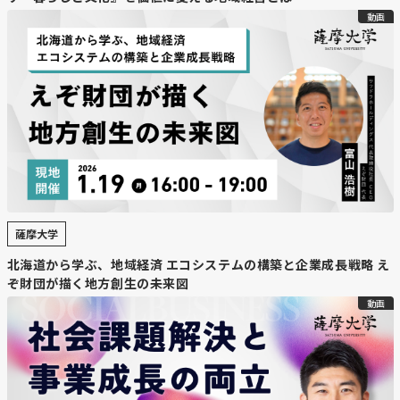
【北海道ニュース】夏のニセコ ゲーム
動画
で誘客 冬に20万円の宿泊費、1万円台
地元舞台作とコラボ 聖地巡礼ツアーや
グッズ
https://www.nikkei.com/article/DGKKZO97154940V20C2
【要約】
薩摩大学
・
夏の観光客誘致を強化
北海道から学ぶ、地域経済 エコシステムの構築と企業成長戦略 え
ニセコ町は冬と比べて夏の宿泊料金や観光客数が大幅に少
ぞ財団が描く地方創生の未来図
ないことから、通年観光の実現に向けた夏の誘客を強化。
動画
夏は高級ホテルでも1泊1万円台で宿泊できるなど、冬と
の価格差が大きい。
・
ゲームと連携した観光戦略