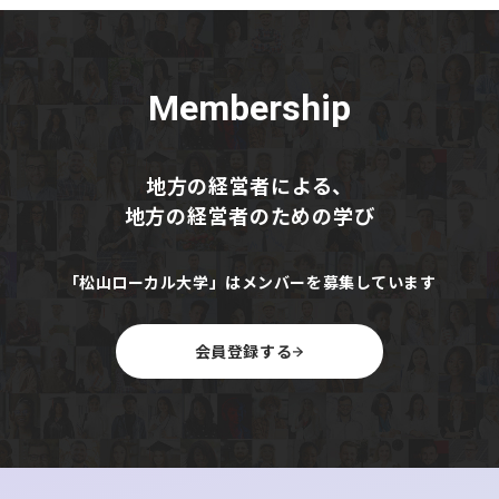
・
漁業経営への影響を懸念
すべての海域で大幅な減少が予測され、特にえりも以西で
は58％減の見込み。漁業者からは「衝撃的な数字」との
Membership
声が上がっており、漁業経営や地域経済への深刻な影響が
懸念されている。
地方の経営者による、
【コメント】
地方の経営者のための学び
秋サケまでここまで減ると、もはや一時的な不漁ではな
く、北海道の水産業そのものが大きな転換点を迎えていま
すね。ホタテやスルメイカも含め、海の変化が地域経済や
「松山ローカル大学」はメンバーを募集しています
食文化に直結しています。これからは漁獲量だけを追うの
ではなく、養殖や資源管理、海洋環境の研究などへの投資
がますます重要になるはずです。北海道の基幹産業だから
会員登録する
こそ、長期的な視点で守り育てる戦略が求められていま
す。
【北海道ニュース】中標津のチーズ事