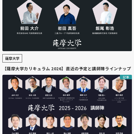
今週は以上です！
Facebook
https://www.facebook.com/groups/262901218134796/pe
気になったニュースはえぞ財団Facebookグループ「団員
秘密基地」のスレッドでコメントをお願いします！団員の
皆さんでニュースを斬りながら、一緒に行動につなげてい
薩摩大学
きましょう。
【薩摩大学カリキュラム 2026】直近の予定と講師陣ラインナップ
👇富山浩樹のプロフィールはこちら
記事
https://note.com/tomiyama_hiroki/n/n12dbe768b946