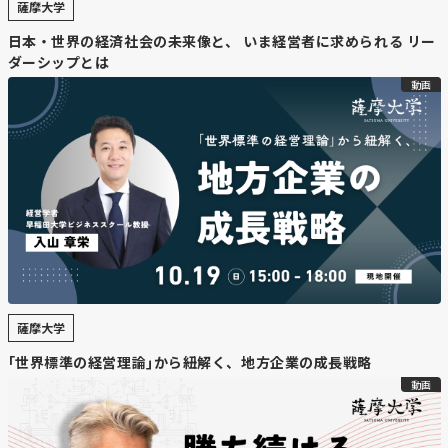
薩摩大学
社長に岩田幸治氏 父の圭剛氏は会長へ
日本・世界の経済社会の未来像と、 いま経営者に求められる リー
28年ぶり社長交代
ダーシップとは
動画
https://www.hokkaido-np.co.jp/article/1328928/?
utm_id=97757_v0_s00_e0_tv0
【要約】
・
28年ぶりの社長交代
北海道最大手の建設会社・岩田地崎建設は、岩田幸治副社
長が社長に就任する人事を決定した。父の岩田圭剛社長は
薩摩大学
代表権のある会長に就任し、社長交代は旧岩田建設時代を
含めて28年ぶりとなる。
｢世界標準の経営理論｣から紐解く、地方企業の成長戦略
動画
・
AI活用で業界課題に対応
新社長の岩田幸治氏は、建設資材の高騰や人手不足といっ