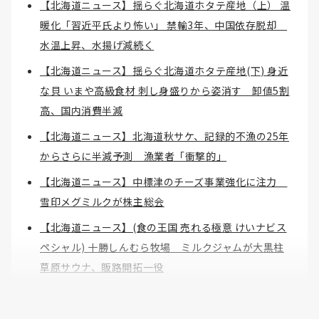
【北海道ニュース】揺らぐ北海道ホタテ産地（上） 温
暖化「習近平氏より怖い」 禁輸3年、中国依存脱却
水温上昇、水揚げ減続く
【北海道ニュース】揺らぐ北海道ホタテ産地(下) 身近
な貝 いまや高級食材 刺し身盛りから姿消す 卸値5割
高、国内消費半減
【北海道ニュース】北海道秋サケ、記録的不漁の25年
からさらに半減予測 漁業者「衝撃的」
【北海道ニュース】中標津のチーズ事業強化に注力
雪印メグミルクが株主総会
【北海道ニュース】(食の王国 売れる極意 けいナビス
ペシャル) 十勝しんむら牧場 ミルクジャムが大黒柱
草原サウナ、販路開拓一役
【北海道ニュース】夏のニセコ ゲームで誘客 冬に20
万円の宿泊費、1万円台 地元舞台作とコラボ 聖地巡