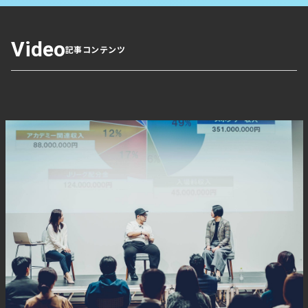
最大の懸念となっている。
・
水温上昇で生産量が減少
Video
記事コンテンツ
海水温の上昇によりホタテの生残率や成長が低下し、猿払
村では2026年度の水揚げ量が前年度比4割減、北海道全体
でも減産が続く見通し。餌となる大型プランクトンの減少
でホタテの小型化も進んでいる。
・
温暖化への対策が急務
養殖方法の工夫には限界があり、天然ホタテへの対策は難
しい。高温に強い種苗や完全養殖などの研究も十分進んで
おらず、温暖化に対応する技術開発や研究体制の強化が今
後の産地維持の鍵となる。
【北海道ニュース】揺らぐ北海道ホタ
テ産地(下) 身近な貝 いまや高級食材
刺し身盛りから姿消す 卸値5割高、国