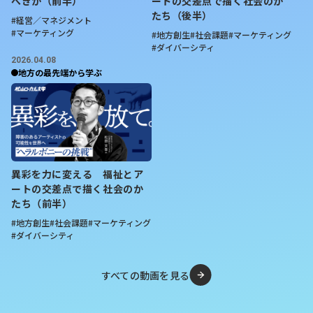
なのに、北海道にも広く人脈を築いて動いていってます。
べきか（前半）
ートの交差点で描く社会のか
たち（後半）
しかもタイミーの経営をやりながら。わずか28歳で人生
#経営／マネジメント
何周してるのかと感じてしまいます😅
#マーケティング
#地方創生
#社会課題
#マーケティング
#ダイバーシティ
2026.04.08
【北海道ニュース】揺らぐ北海道ホタ
地方の最先端から学ぶ
テ産地（上） 温暖化「習近平氏より怖
い」 禁輸3年、中国依存脱却 水温上
昇、水揚げ減続く
異彩を力に変える 福祉とア
https://www.nikkei.com/article/DGKKZO97078550S6A62
ートの交差点で描く社会のか
たち（前半）
【要約】
#地方創生
#社会課題
#マーケティング
#ダイバーシティ
・
中国依存から脱却する一方、新たな課題に直面
中国の禁輸開始から3年で、北海道は輸出先の多角化や国
すべての動画を見る
内加工の強化を進め、ホタテ輸出額は回復。産地では「中
国依存」は大きく改善したが、現在は温暖化による影響が