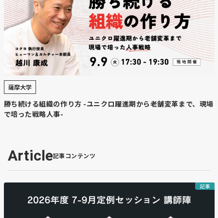
た課題に対し、デジタル化やAIの活用を進める方針を表
明。若手社員が挑戦しやすく、成果を評価する組織づくり
にも取り組む考えを示した。
・
世代交代で成長を目指す
会長に就く岩田圭剛氏は、地崎工業との経営統合などを主
導し会社の発展を支えてきた。新体制では、経験を生かす
会長と新たな発想を持つ社長が連携し、厳しい経営環境へ
薩摩大学
の対応を進める。
勝ち続ける組織の作り方 -ユニクロ躍進期から老舗変革まで、現場
で培った戦略人事-
【コメント】
商工会議所の会頭まで務めた岩田圭剛さん。北海道を代表
する経営者であり企業の28年ぶりのトップ交代です。幸治
Article
さんは、我々世代の仲間でもありますが、謙虚で誠実な方
記事コンテンツ
であり新たな取り組みにも意欲的です。AIやデジタルを積
極的に取り入れようという姿勢にも期待したいですね。間
記事
違いなくこれからの北海道を担う経営者の一人になると感
じます。