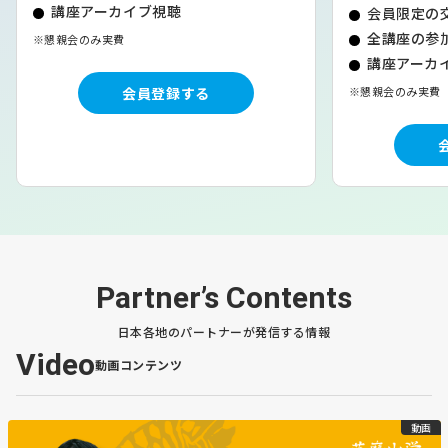
講座アーカイブ視聴
会員限定の
全講座の参加
※懇親会のみ実費
講座アーカイ
会員登録する
※懇親会のみ実費
Partner’s Contents
日本各地のパートナーが発信する情報
Video
動画コンテンツ
動画