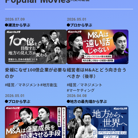
2026.07.09
2026.05.01
潮流から学ぶ
プロから学ぶ
愛媛になぜ100億企業が必要な
経営者はM&Aとどう向き合う
のか
べきか（後半）
#経営／マネジメント
#地方創生
#経営／マネジメント
#マーケティング
2026.05.01
2026.04.08
プロから学ぶ
地方の最先端から学ぶ