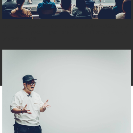
ビジョンをアップデートする～公開議論！愛媛FCの経営をアップ
デートする～（後半） 【GO三浦×村上茉莉江】愛媛FCの経営を
アップデートする