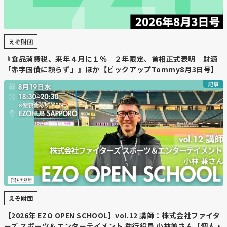
えぞ財団
『食品消費税、来年４月に１％ ２年限定、首相正式表明―財源
「赤字国債に頼らず」』ほか【ピックアップTommy8月3日号】
記事
えぞ財団
【2026年 EZO OPEN SCHOOL】vol.12 講師：株式会社ファイタ
ーズ スポーツ＆エンターテイメント 執行役員 小林兼さん【個人・