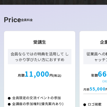
Price
会員料金
受講生
企
会員ならではの特典を活用して し
従業員への
っかり学びたい方におすすめ
ャッチ
11,000
66
月額
円
年額
(税込)
（※
55,000
月額
会員限定の交流イベントの参加
全講座の参加権利(優先案内あり)
ロゴ掲載