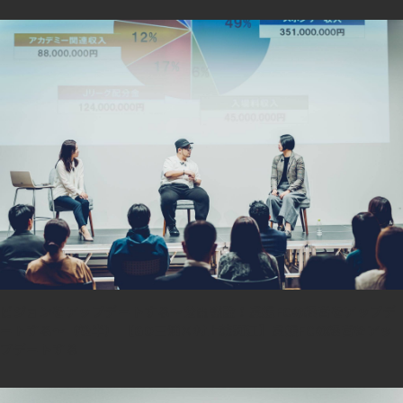
ビジョンをアップデートする～公開議論！愛媛FCの経営をアップデ
ートする～（後半） 【GO三浦×村上茉莉江】愛媛FCの経営をアッ
プデートする