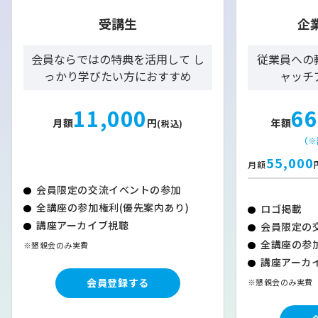
受講生
企
会員ならではの特典を活用して し
従業員への
っかり学びたい方におすすめ
ャッチ
11,000
66
月額
円
年額
(税込)
（※
55,000
月額
会員限定の交流イベントの参加
全講座の参加権利(優先案内あり)
ロゴ掲載
講座アーカイブ視聴
会員限定の
全講座の参加
※懇親会のみ実費
講座アーカイ
会員登録する
※懇親会のみ実費