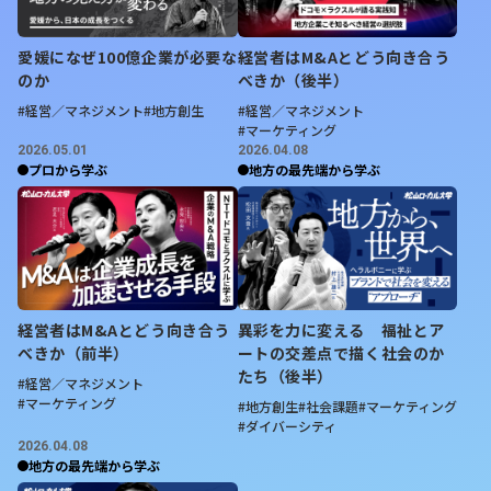
愛媛になぜ100億企業が必要な
経営者はM&Aとどう向き合う
のか
べきか（後半）
#経営／マネジメント
#地方創生
#経営／マネジメント
#マーケティング
2026.05.01
2026.04.08
プロから学ぶ
地方の最先端から学ぶ
経営者はM&Aとどう向き合う
異彩を力に変える 福祉とア
べきか（前半）
ートの交差点で描く社会のか
たち（後半）
#経営／マネジメント
#マーケティング
#地方創生
#社会課題
#マーケティング
#ダイバーシティ
2026.04.08
地方の最先端から学ぶ