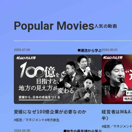
Popular Movies
人気の動画
潮流から学ぶ
2026.07.09
2026.05.01
愛媛になぜ100億企業が必要なのか
経営者はM&
半）
#経営／マネジメント
#地方創生
#経営／マネジメン
地方の最先端から学ぶ
2026.04.08