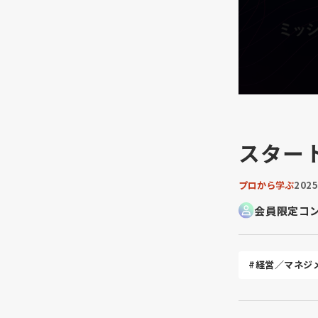
スター
プロから学ぶ
202
会員限定コ
#経営／マネジ