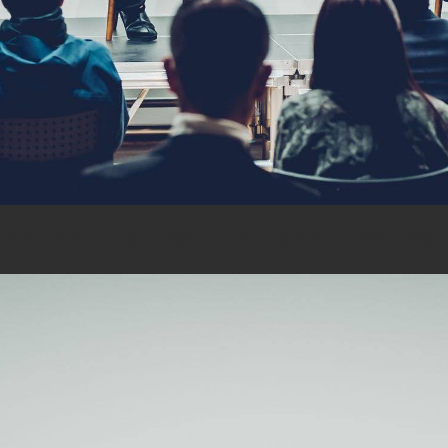
をアップデートする～（後半） 【GO三浦×村上茉莉江】愛媛