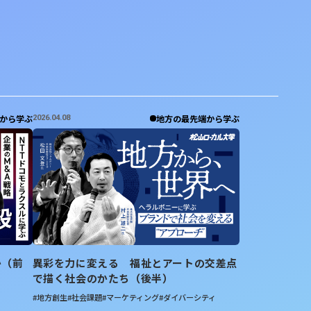
から学ぶ
地方の最先端から学ぶ
2026.04.08
か（前
異彩を力に変える 福祉とアートの交差点
で描く社会のかたち（後半）
#地方創生
#社会課題
#マーケティング
#ダイバーシティ