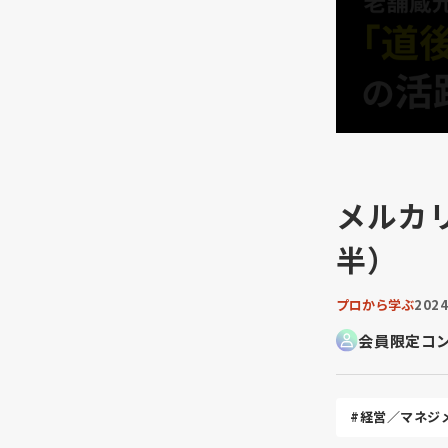
メルカ
半）
プロから学ぶ
202
会員限定コ
#経営／マネジ