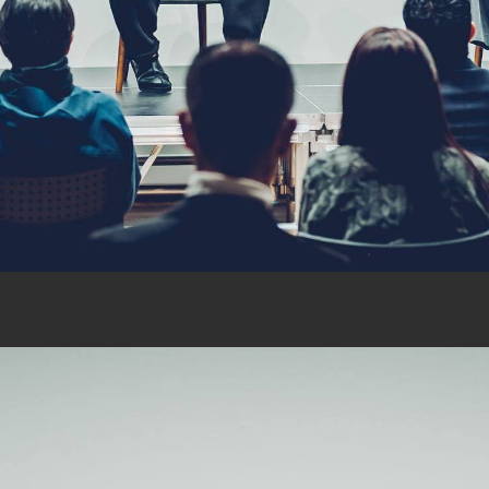
をアップデートする～（後半） 【GO三浦×村上茉莉江】愛媛