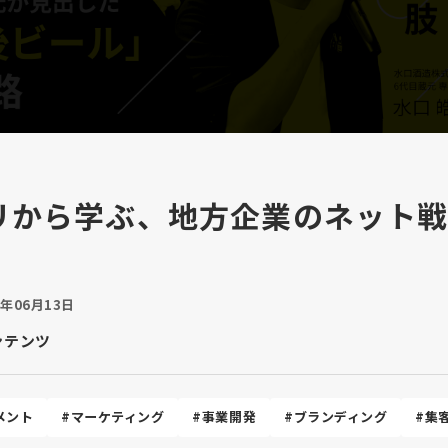
リから学ぶ、地方企業のネット
4年06月13日
ンテンツ
メント
#マーケティング
#事業開発
#ブランディング
#集