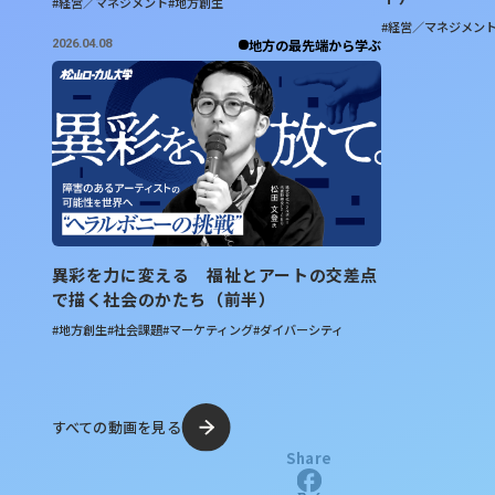
#経営／マネジメント
#地方創生
#経営／マネジメン
地方の最先端から学ぶ
2026.04.08
異彩を力に変える 福祉とアートの交差点
で描く社会のかたち（前半）
#地方創生
#社会課題
#マーケティング
#ダイバーシティ
すべての動画を見る
Share