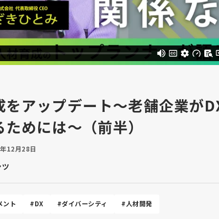
成をアップデート～老舗企業がD
るためには～（前半）
3年12月28日
ンツ
メント
#DX
#ダイバーシティ
#人材開発