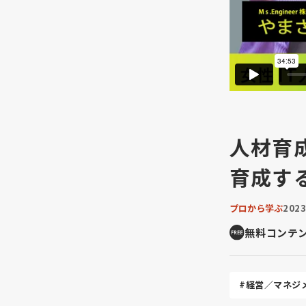
人材育
育成す
プロから学ぶ
202
無料コンテ
#経営／マネジ