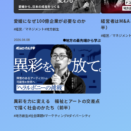
愛媛になぜ100億企業が必要なのか
経営者はM&
半）
#経営／マネジメント
#地方創生
#経営／マネジメン
地方の最先端から学ぶ
2026.04.08
異彩を力に変える 福祉とアートの交差点
で描く社会のかたち（前半）
#地方創生
#社会課題
#マーケティング
#ダイバーシティ