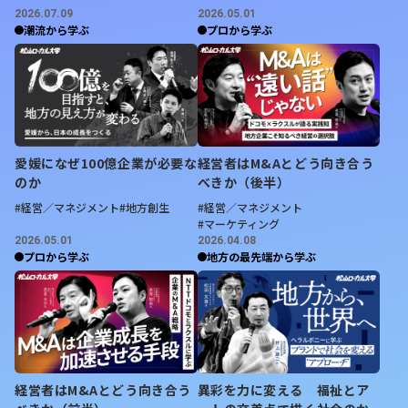
2026.07.09
2026.05.01
【要約】
潮流から学ぶ
プロから学ぶ
・
中国の注意喚起発表
中国政府は14日夜、中国国民に対し「当面の間、日本へ
の渡航を避けるよう」厳重に注意喚起した。日本に滞在中
の中国人には、現地の治安に十分注意し、自己防衛を強化
するよう求めている。
愛媛になぜ100億企業が必要な
経営者はM&Aとどう向き合う
のか
べきか（後半）
・
背景となった高市首相の発言
#経営／マネジメント
#地方創生
#経営／マネジメント
#マーケティング
中国側は、高市首相が台湾有事に関して挑発的な発言を行
2026.05.01
2026.04.08
ったと受け止めており、これが中国国民の安全を脅かすリ
プロから学ぶ
地方の最先端から学ぶ
スクになっていると主張している。これを理由に今回の措
置を取ったと説明した。
・
日本側の受け止め
日本政府関係者は今回の対応について、「インバウンドを
人質にしているということだろう」と述べ、中国が強い対
経営者はM&Aとどう向き合う
異彩を力に変える 福祉とア
抗措置に出たと分析している。