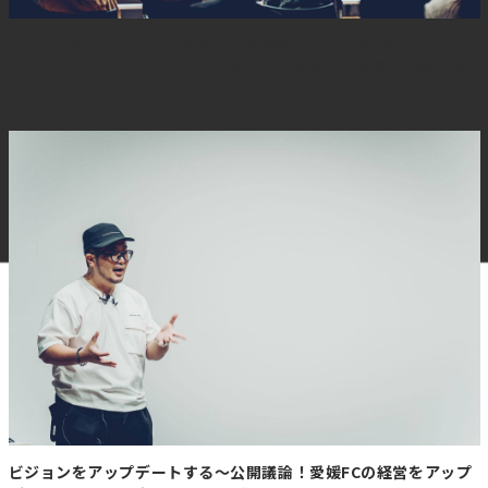
10月1日～7日の7連休となるなど、長期休暇を活用した国
ビジョンをアップデートする～公開議論！愛媛FCの経営をアップ
内外観光客の動向も注目される。
デートする～（後半） 【GO三浦×村上茉莉江】愛媛FCの経営を
アップデートする
【コメント】
今回の中国の渡航への注意喚起がどの程度の影響が出るか
は未知数ですが、雪まつりの日程が重なるかどうかの影響
は、重なる年はパンク状態により価格も上がり国内旅行
にキャップが入っていた状況も踏まえると全体ではバラン
スが取れる部分もあると感じます。
【全国ニュース】クマ駆除人材確保へ
交付金大幅拡充 政府の対策パッケージ
まとまる
https://mainichi.jp/articles/20251114/k00/00m/010/0580
ビジョンをアップデートする～公開議論！愛媛FCの経営をアップ