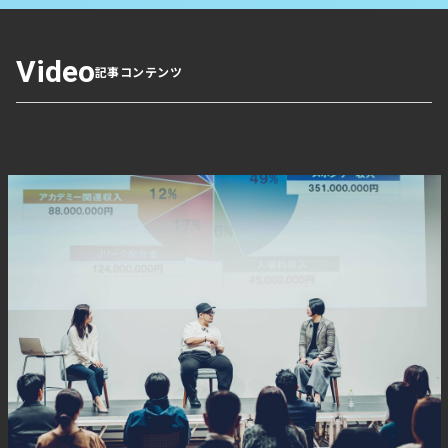
【要約】
Video
記事コンテンツ
・
2026年春節連休は2月15～23日、過去10年で最も遅い
開始日
中国政府は来年の春節連休を2月15日から23日と発表し
た。9日間の大型連休となるが、開始日は過去10年で最も
遅く、2018年と同じ水準となる。
・
さっぽろ雪まつり閉幕後に重なるため、観光影響が懸念
来年のさっぽろ雪まつりは2月4日～11日に開催予定で、
春節休暇を利用した中国人観光客の来訪は限定的になりそ
うだ。雪まつり終了後の訪問となるため、北海道内の春節
商戦にも影響が出る可能性がある。
・
春節は中国の最長祝日、ほかにも国慶節など長期休暇あ
り
春節は中国の旧暦に基づき毎年日程が変わる。過去10年
では最も早いのは2023年の1月22日。また、国慶節は来年