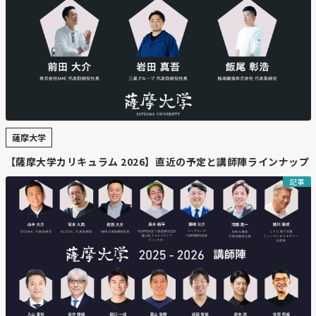
・
宝金学長が再選、海外学生獲得へ“攻めの戦略”を表明
北海道大学の宝金清博学長が再選され、記者会見で2期目
の抱負を語った。少子化が進む中、東南アジア・インド・
アフリカなどから優秀な留学生を積極的に受け入れるた
め、入試改革を含む「攻め」の戦略を進める方針を示し
た。
薩摩大学
・
道内大学との連携強化や研究体制の充実を目指す
宝金氏は、北海道内の国立大学との連携を深め、「相乗効
【薩摩大学カリキュラム 2026】直近の予定と講師陣ラインナップ
果を高めないと2040〜2050年の少子化に大学全体が耐え
記事
られない」と強調した。また研究力向上のため、AIの活
用、GX（グリーントランスフォーメーション）、先端半
導体など重点研究領域の強化を進める考えも示した。
・
大学の不祥事対応強化と国への財政支援要望
文学研究院のハラスメントや理学研究院の暴力問題につい
ては「現状の対応は不十分」とし、解決に向けて体制を強
化する方針を表明。学長選では新人候補が最多得票だった