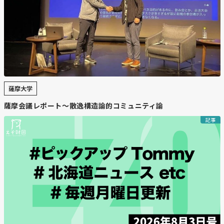
ラン】「SAUNACHELIN 2025」発
表！北海道「湯宿だいいち」が第1
位！東京「サウナ東京」、静岡「おち
あいろう」が殿堂入り！
https://love-spo.com/article/topic20251112-
薩摩大学
49/#google_vignette
薩摩会議レポート〜散逸構造論的コミュニティ論
記事
【要約】
・
SAUNACHELIN 2025 の概要と今年の特徴
11月11日の「ととのえの日」に発表された
「SAUNACHELIN 2025」は、全国の“今行くべき革新的な
サウナ”を選ぶアワード。8年目となる今回は、サウナ文
化を次のステージへと押し上げる施設11選が発表され、
同時にサウナ界へ貢献した個人・企業をたたえる