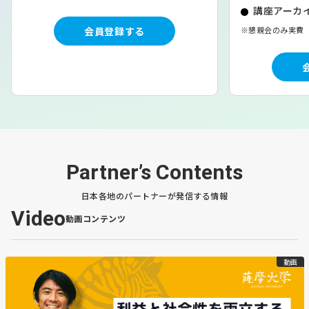
講座アーカイ
https://www.nikkei.com/nkd/company/article/?
会員登録する
※懇親会のみ実費
DisplayType=2&ng=DGKKZO92571200T11C25A1L41000&
【要約】
・
体験型観光（AT）の広がりと自然資源の活用
北海道が観光収益をさらに伸ばすには、宿泊施設整備だけ
では不十分で、長期滞在につながる体験型コンテンツの充
実が必要とされている。知床では原生林ハイキングなど自
然を深く味わうプログラムが増え、体験型観光「アドベン
Partner’s Contents
チャートラベル（AT）」が注目を集めている。旅行会社
日本各地のパートナーが発信する情報
が立ち上げた体験予約サイトでは農作業や犬ぞりなど500
Video
近いメニューを用意し、地域経済の副収入にもつながって
動画コンテンツ
いる。
動画
・
訪日客の分散とATの経済効果
現在、訪日客の延べ宿泊は札幌・ニセコ周辺に集中してい
るが、ATの開発により全道への誘客が期待される。日本