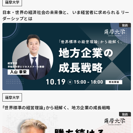
・
ニセコ「HANAZONO」が世界最高賞を受賞
薩摩大学
ワールド・スキー・アワード2025で、昨冬オープンした
日本・世界の経済社会の未来像と、 いま経営者に求められる リー
「ニッコースタイルニセコHANAZONO」が、新設ホテル
ダーシップとは
を対象にした「ベスト・ニュースキーホテル部門」で世界
動画
最高賞を受賞した。世界の新設ホテル5つが候補となる中
で選ばれ、温泉施設やレストランを備えた234室の大型ホ
テルとして、国際的に高い評価を得た。
・
ルスツリゾートが日本一を6度目の受賞
国別部門では、留寿都村のルスツリゾートが2年連続、通
算6度目の「日本のベストスキーリゾート」に選出され
た。豊かな自然環境や雪質を生かした運営が評価されたも
ので、運営会社の社長は「国際的評価の証し」とコメント
している。
薩摩大学
｢世界標準の経営理論｣から紐解く、地方企業の成長戦略
・
ニセコとルスツが関連部門をほぼ独占
動画
そのほか日本のホテル部門では「雪ニセコ」、ブティック
ホテル部門では「木ニセコ」、シャレー部門では「白鳥
山」がそれぞれ最優秀賞を受賞し、ニセコ地域とルスツが