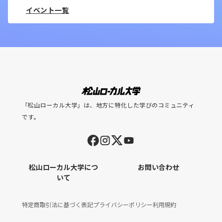
https://www.facebook.com/groups/262901218134796/pe
イベント一覧
気になったニュースはえぞ財団Facebookグループ「団員
秘密基地」のスレッドでコメントをお願いします！団員の
皆さんでニュースを斬りながら、一緒に行動につなげてい
きましょう。
👇富山浩樹のプロフィールはこちら
https://note.com/tomiyama_hiroki/n/n12dbe768b946
「松山ローカル大学」は、地方に特化した学びのコミュニティ
です。
松山ローカル大学につ
お問い合わせ
いて
特定商取引法に基づく表記
プライバシーポリシー
利用規約