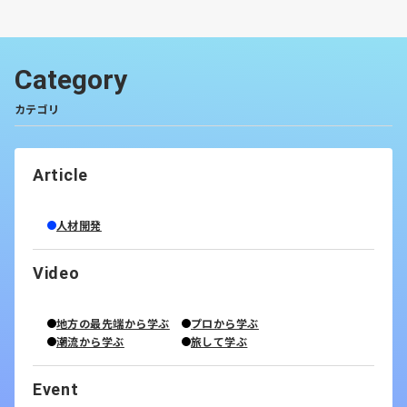
「太陽のつぼみ」が選ばれた。さらに、SNS投稿でサウナ
ハットが当たる「#わたしのサウナシュラン2025」キャン
ペーンも開催されており、11月末まで参加できる。
Category
【コメント】
カテゴリ
毎年、話題になるサウナシュランですが北海道の「だいい
ち」さんが一位に！おめでとうございます👏👏 私も大好
きな宿で今年も昨年も確かその前の年も泊まらせていただ
Article
きました。昔からフクロウが来る宿として有名でしたが、
息子さんが数年前にリノベーションしてサウナがめちゃめ
人材開発
ちゃパワーアップしてすごい宿になりました。超絶おすす
めです！
Video
【公式】湯宿だいいち
https://yoroushi.jp/
地方の最先端から学ぶ
プロから学ぶ
潮流から学ぶ
旅して学ぶ
今週は以上です！
Event
Log into Facebook