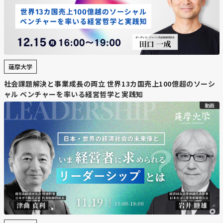
【コメント】
街づくりにも影響するような物件を持っているので、行方
が気になりますね。
薩摩大学
【北海道ニュース】ニセコ
社会課題解決と事業成長の両立 世界13カ国売上100億超のソーシ
「HANAZONO」世界最高賞 スキー・
ャル ベンチャーを率いる経営哲学と実践知
アワード新設ホテル部門 ルスツは6度
動画
目「リゾート日本一」
https://www.hokkaido-
np.co.jp/article/1236163/#1hgvdy6yg8rcm1y44yfbuw52zc
【要約】