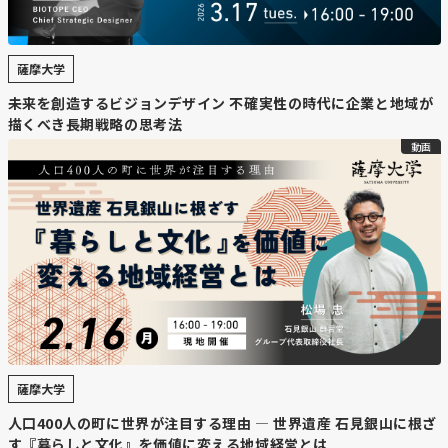
ドと体験のソフト面、そしてMICE対策などで戦略的に面
で観光コンテンツを作っていく事が重要ですね。
薩摩大学
【北海道ニュース】サッポロHD、米
未来を創造するビジョンデザイン 不確実性の時代に企業と地域が
描くべき長期戦略の思考法
ファンドKKRの優先交渉権解除 不動産
動画
事業売却
https://www.hokkaido-
np.co.jp/article/1237945/#p0wq93gkctrmezfii761k6143e
【要約】
・
KKRとの交渉が決裂した背景
サッポロホールディングスは不動産事業の売却を進める
薩摩大学
中、優先交渉権を与えていた米投資ファンドKKRとの交渉
人口400人の町に世界が注目する理由 — 世界遺産 石見銀山に根ざ
を解除した。東京都内の「恵比寿ガーデンプレイス」など
す『暮らしと文化』を価値に変える地域経営とは