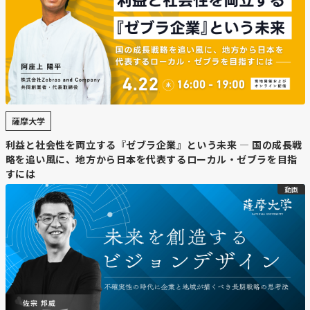
政策投資銀行は、2030年にはATを目的とした訪日客によ
る観光収入が1兆円を超えるとの見通しを示す。また十勝
では、宇宙関連などで訪れるビジネス客をATに誘導する
取り組みも進んでおり、農家・牧場との交流プログラムな
ど高単価のサービスが始まっている。
・
ビジネス客の取り込みとIRの役割
薩摩大学
海外で普及する「ブレジャー」（出張＋休暇）の需要を取
り込むには、MICE誘致が重要で、その受け皿としてIRが
利益と社会性を両立する『ゼブラ企業』という未来 — 国の成長戦
注目されている。IRはカジノだけでなく、高級ホテルや展
略を追い風に、地方から日本を代表するローカル・ゼブラを目指
示場などを一体整備でき、ビジネス客の増加にもつながる
すには
と見られる。シンガポールではIR開業後、観光客が倍増し
動画
た例もあり、北海道でもIRが地方創生の起爆剤になり得る
と期待されている。
【コメント】
昭和時代の大箱で団体客を取り込むような施設もコロナ禍
でリノベーションなどで結合した広い部屋と高級路線に転
換して成功しているところも多々出てきていました。ハー