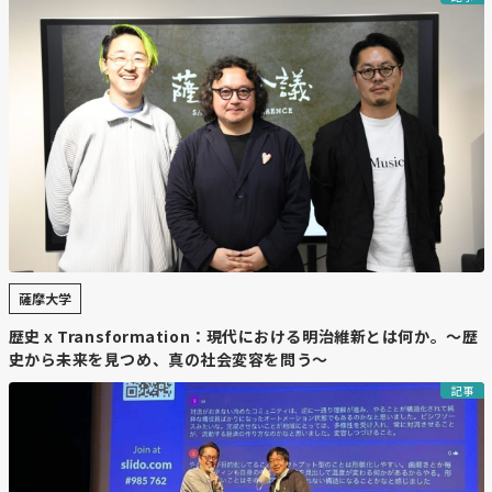
・
海保の千歳航空基地も12年ぶりに公開、海の守りを紹
介
第1管区海上保安本部千歳航空基地が、開設60周年を控え
て12年ぶりに一般公開を実施。巡視や捜索、流氷観測を
担う航空機「おおわし」や救難資機材を展示し、来場者は
搭乗体験や撮影を楽しんだ。基地長は「海のない千歳にも
海保の拠点があることを知ってほしい」と話し、海の安全
を守る役割をアピールした。
【コメント】
薩摩大学
千歳空港100周年という事でこの他にもイベントが目白押
歴史 x Transformation：現代における明治維新とは何か。～歴
しで企画されているようです。7空港民営化の取り組みの
史から未来を見つめ、真の社会変容を問う～
加速と北海道エアポートの社長交代など節目を迎えての更
なる変革を期待したいです。
記事
【全国ニュース】【サウナ界のミシュ