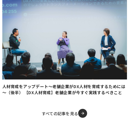
木原官房長官は地域ごとに捕獲目標を設定し、年度内に対
策ロードマップを作成するよう指示。必要に応じて施策を
機動的に見直しながら、「人とクマのすみ分け」を実現
し、国民の安心・安全確保に万全を期す姿勢を強調した。
【コメント】
先週、たまたま秋田の方とオンラインmtgをして話を聞き
ましたが、まさにコロナ禍のような状況で皆外出を控え
て、飲み屋街も休業し、観光客も激減しているとの事で安
全面もそうですが経済面も大きな影響を受けているようで
す。秋田駅から5分のところでも出ているようなのでそう
なりますよね。このまま言われているように冬眠をしない
熊も多数いる事になると北海道ももっと影響が大きくなっ
人材育成をアップデート～老舗企業がDX人材を育成するためには
ていく恐れも感じます。今までの一線を超えた大胆な対策
～（後半） 【DX人材育成】老舗企業が今すぐ実践するべきこと
を期待したいです。
すべての記事を見る
【北海道ニュース】(2050年への道標)