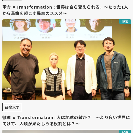
【要約】
革命 ×Transformation：世界は自ら変えられる。〜たった1人
から革命を起こす異端のススメ〜
・
新千歳空港100周年へ向け、裏側公開イベントが続々開
記事
催
2026年に開港100年を迎えるのを前に、新千歳空港や周辺
の航空基地で、市民向けに普段は入れないエリアを公開す
るイベントが相次いで行われた。空港施設の裏側を知って
もらい、航空業界への関心を高めるとともに、100周年の
機運を盛り上げる狙いがある。
・
JALが仕事体験イベントを実施、子どもたちが航空の仕
事を学ぶ
日本航空グループは駐機場見学や出発便の見送りなどを体
験できるイベントを実施し、抽選で選ばれた約50人が参
加した。パイロットや客室乗務員が仕事の魅力を語り、整
薩摩大学
備エリアでは飛行機を間近に見て学ぶ機会を提供。参加し
循環 ｘ Transformation : 人は地球の敵か？ 〜より良い世界に
た中学生は「空の仕事に就きたい思いが強くなった」と話
向けて、人類が果たしうる役割とは？～
し、JAL側も次世代に航空業界への興味を持ってほしいと
期待を示した。
記事