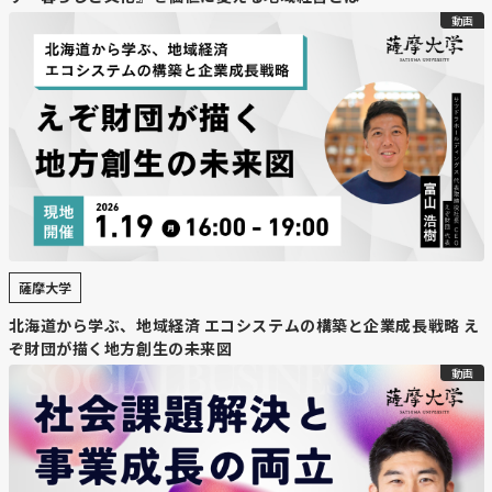
で今後多額の修繕費が必要になることが判明し、売却額へ
動画
の反映をめぐって双方の折り合いが付かなかったことが理
由。当初は4千億円超での売却を見込んでいたが、合意に
は至らなかった。
・
売却先選定の行方と今後の交渉先
サッポロHDは今後、米ローンスターなど別のファンドに
交渉を打診するとみられ、年内の売却先決定を目指す。た
だし状況次第では、最終的にKKR陣営との再合意の可能性
も残っている。複数の候補者との協議が進められており、
予定通り年内に結論を出すという姿勢をサッポロHDは示
薩摩大学
している。
北海道から学ぶ、地域経済 エコシステムの構築と企業成長戦略 え
ぞ財団が描く地方創生の未来図
・
売却対象の不動産と北海道への影響
動画
対象となるサッポロ不動産開発は全国22物件を所有し、
そのうち北海道では「サッポロファクトリー」など7物件
を保有。北海道内の商業施設も売却対象に含まれるため、
今後の運営体制や再開発の方向性など、地域への影響にも
注目が集まる。