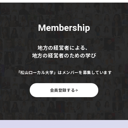
観光で稼ぐ（上） 地場ホテル、高級路
線へ 長期滞在の訪日客ねらう
Membership
https://www.nikkei.com/article/DGKKZO92539690S5A11
【要約】
地方の経営者による、
・
北海道ホテル業の高級化と背景
地方の経営者のための学び
人口減と労働力不足が進む北海道では、観光業を持続させ
るため薄利多売から脱却し、高級路線への転換が進んでい
「松山ローカル大学」はメンバーを募集しています
る。野口観光が洞爺湖に開業した「BOUROU LAKE
TOYA」など、客室単価が1泊数十万円に達する宿が増
加。滞在時間を伸ばし、省力化と高収益を両立するビジネ
会員登録する
スモデルを構築しつつある。
・
訪日客の増加と外資ホテルの存在感
訪日客の消費は大きく増え、特に長期滞在が多い欧米豪客
の伸びが顕著。しかし札幌・ニセコはヒルトンやハイアッ