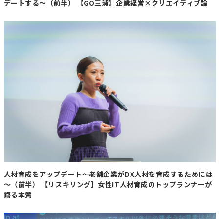
デートする～（前半） 【GO三浦】企業経営×クリエイティブ論
【要約】
・
政府の対策パッケージの概要
クマ被害が深刻化する中、政府は関係閣僚会議を開き、ク
マの捕獲強化と人の生活圏からの排除を柱とする対策パッ
ケージをまとめた。春季の捕獲再開や自治体向け交付金の
大幅拡充を盛り込み、必要経費は2025年度補正予算案に
計上する方針が示された。
・
緊急・短期・中期の具体策
緊急対応では、自衛隊・警察OBへの協力要請、警察官に
よるライフル銃駆除、市街地での「緊急銃猟制度」の活用
を推進。短期では春の捕獲強化、捕獲単価の増額、不要な
果樹の撤去などを実施し、中期では自治体職員ハンター
「ガバメントハンター」の育成やガイドライン改定を進め
人材育成をアップデート～老舗企業がDX人材を育成するためには
～（前半） 【リスキリング】女性IT人材育成のトップランナーが
る。
語る本質
・
政府の方針と目標設定