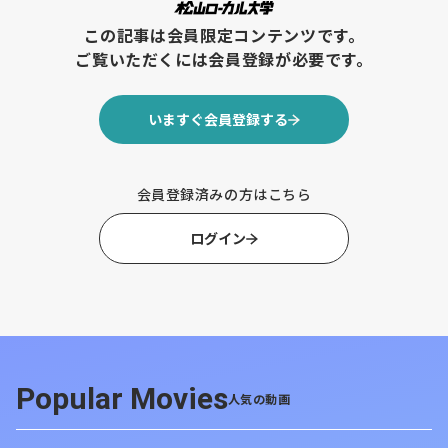
【北海道ニュース】北大・宝金学長、海外学生獲得
この記事は会員限定コンテンツです。
へ“新戦略” 2期目抱負「相乗効果高めたい」
ご覧いただくには会員登録が必要です。
【北海道ニュース】千歳・空港開港100年 裏側紹
介、相次ぎ催し 日本航空と1管航空基地
いますぐ会員登録する
【全国ニュース】【サウナ界のミシュラン】
「SAUNACHELIN 2025」発表！北海道「湯宿だいい
会員登録済みの方はこちら
ち」が第1位！東京「サウナ東京」、静岡「おちあい
ろう」が殿堂入り！
ログイン
【全国ニュース】中国政府、日本への
渡航避けるよう注意喚起
https://news.yahoo.co.jp/articles/3e62e7390a90d48fb19
Popular Movies
人気の動画