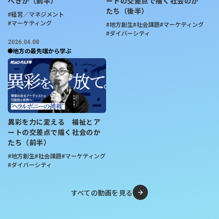
べきか（前半）
ートの交差点で描く社会のか
たち（後半）
#経営／マネジメント
【コメント】
#マーケティング
#地方創生
#社会課題
#マーケティング
高市さんはひどく真っ当な発言で撤回の必要はないと思い
#ダイバーシティ
2026.04.08
ますし、質問した立憲民主党の岡田議員は何のために発言
地方の最先端から学ぶ
を引き出し、しかも撤回を求めているのか、どちらの立場
なのか理解に苦しみます。
しかしながらインバウンドは北海道はここからハイシーズ
ンに入リます。ここからどの程度、実際に影響が出るか気
になります。
異彩を力に変える 福祉とア
【北海道ニュース】春節連休 26年は雪
ートの交差点で描く社会のか
たち（前半）
まつり閉幕後 2月15～23日、北海道内
#地方創生
#社会課題
#マーケティング
商戦に影響か
#ダイバーシティ
https://www.hokkaido-
すべての動画を見る
np.co.jp/article/1233756/#5ketsaxh2poiw191lro94k2gclz