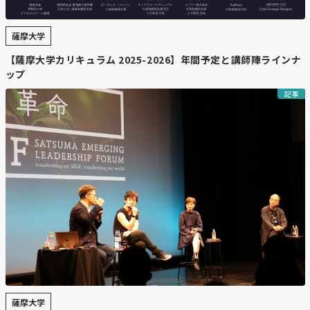
が、「批判は健全」と受け止めたうえで、国立大学協会副
会長として運営費交付金の増額を国に求めていく姿勢を示
薩摩大学
した。
【薩摩大学カリキュラム 2025-2026】年間予定と講師陣ラインナ
ップ
【コメント】
宝金学長になり、経済界とも含めて開かれた北大になって
記事
きた印象を受けますが、高市政権でも先端研究への投資を
宣言されていますが、ますます産官学連携が進むことを期
待したいです。
【北海道ニュース】千歳・空港開港
100年 裏側紹介、相次ぎ催し 日本航空
と1管航空基地
https://www.hokkaido-np.co.jp/article/1236748/
薩摩大学