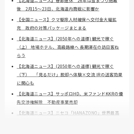
【北海道ニュース】春節連休 26年は雪まつり閉幕
後 2月15～23日、北海道内商戦に影響か
【全国ニュース】クマ駆除人材確保へ交付金大幅拡
充 政府の対策パッケージまとまる
【北海道ニュース】(2050年への道標) 観光で稼ぐ
（上） 地場ホテル、高級路線へ 長期滞在の訪日客ね
らう
【北海道ニュース】(2050年への道標) 観光で稼ぐ
（下） 「見るだけ」脱却へ体験×交流 IRの送客効果
に関心も
【北海道ニュース】サッポロHD、米ファンドKKRの優
先交渉権解除 不動産事業売却
【北海道ニュース】ニセコ「HANAZONO」世界最高
賞 スキー・アワード新設ホテル部門 ルスツは6度
目「リゾート日本一」