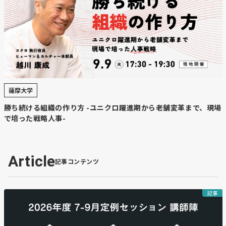
主要部門をほぼ独占した。北海道のスキーエリアが世界レ
ベルで存在感を強めていることを示す結果となった。
【コメント】
やはり強いですね。ウィンターリゾートはますます世界マ
ーケットになっているので、北海道を牽引して欲しいで
す。
薩摩大学
【北海道ニュース】北大・宝金学長、
勝ち続ける組織の作り方 -ユニクロ躍進期から老舗変革まで、現場
で培った戦略人事-
海外学生獲得へ“新戦略” 2期目抱負
「相乗効果高めたい」
Article
記事コンテンツ
https://www.hokkaido-
np.co.jp/article/1236677/#46e77315ohme6mo063nv383pf
記事
【要約】