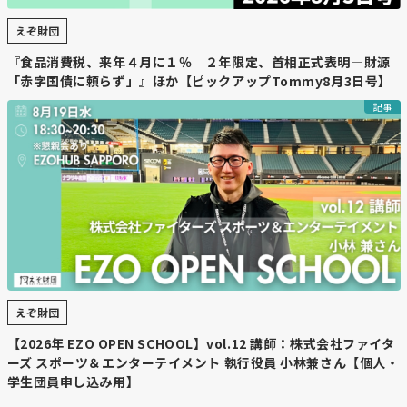
「Saunner of the Year 2025」も選出された。特に都心・
地方問わず、多様な形のサウナが進化している点が今年の
えぞ財団
特徴となっている。
『食品消費税、来年４月に１％ ２年限定、首相正式表明―財源
「赤字国債に頼らず」』ほか【ピックアップTommy8月3日号】
・
第1位「湯宿だいいち」や殿堂入り施設の評価ポイント
記事
1位に輝いた北海道の「湯宿だいいち」は、道東の自然・
温泉・サウナが一体となる「境界のない時間」が高く評価
され、“目的地として選ばれるサウナ”という新しい価値を
示した。また、東京の「サウナ東京」が最短で殿堂入り
し、静岡の老舗宿「おちあいろう」も3度目の受賞で殿堂
入りを達成。都市型から文化財建築まで、サウナの多様な
魅力が際立つ結果となった。
・
各地の注目施設とキャンペーン情報
3位の「温泉バルコニー King&Queen」（埼玉）は、富士
えぞ財団
山溶岩ロウリュなどエンタメ性の高いサウナで注目を集め
【2026年 EZO OPEN SCHOOL】vol.12 講師：株式会社ファイタ
たほか、千葉の「SATOYAMA TERRACE」、福岡の
ーズ スポーツ＆エンターテイメント 執行役員 小林兼さん【個人・
「SAUNA SAKURADO」など全国にわたり個性的な施設が
学生団員申し込み用】
ランクイン。特別賞には世界初の“膜製サウナ”を採用した