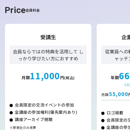
トなど外資系ホテルが強く、道内資本はOTA頼みになりが
Price
ちで利益流出が課題。そのためブランド力を高め、直接予
会員料金
約を獲得する戦略が重要となり、「BOUROU」ではSNS
発信を強化し、宿泊客の6割が外国人ながら全員が自社予
約となっている。
受講生
企
・
今後の北海道観光の鍵と見通し
国内客の比率は依然高いが、物価高や人口減が需要の足か
会員ならではの特典を活用して し
従業員への
せになる中、インバウンドの取り込みと客単価向上が成長
っかり学びたい方におすすめ
ャッチ
のカギ。北海道大学の試算では、インバウンド数は2031
年頃に道外国内客を上回る可能性がある。観光消費でも訪
11,000
66
月額
円
年額
日客比率が拡大しており、増え続けるインバウンドを受け
(税込)
入れる経営努力が道内観光業に求められている。
（※
55,000
月額
【北海道ニュース】(2050年への道標)
会員限定の交流イベントの参加
観光で稼ぐ（下） 「見るだけ」脱却へ
全講座の参加権利(優先案内あり)
ロゴ掲載
講座アーカイブ視聴
体験×交流 IRの送客効果に関心も
会員限定の
全講座の参加
※懇親会のみ実費