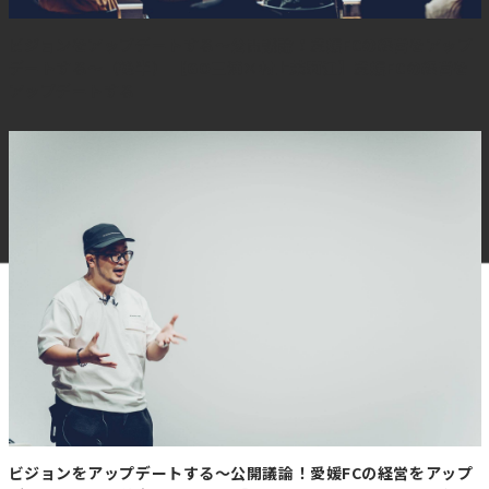
【要約】
ビジョンをアップデートする～公開議論！愛媛FCの経営をアップ
・
欧州での誘致活動
デートする～（後半） 【GO三浦×村上茉莉江】愛媛FCの経営を
北海道や観光機構、札幌市がドイツ・フランス・英国で観
アップデートする
光イベントを実施。国立公園や野生動物、アイヌ文化、北
海道料理やビールを紹介し、冬季スポーツ以外にも四季を
通じて楽しめる魅力をアピールした。
・
課題と現状
欧州からの宿泊客は全体の1%台にとどまり、独英仏3カ国
では1.2%。一方でアジアからの観光客は81%と偏ってい
る。直行便はコロナ禍で休止後再開しておらず、国内線や
新幹線の利便性で補う方針。
・
今後の展望
欧州の観光地がオーバーツーリズムに悩む中、北海道は持
続可能でゆったりと過ごせる地域として売り込みを強化。
高級ホテルも付加価値を高め、長期滞在型の欧州観光客を
ビジョンをアップデートする～公開議論！愛媛FCの経営をアップ
増やす狙い。