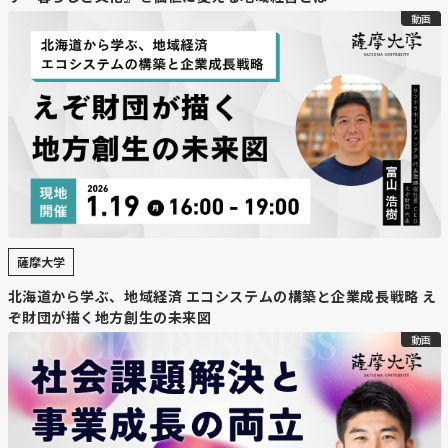
動画
【要約】
・
新発射場「LC2」構想
大樹町の北海道スペースポートを運営するスペースコタン
は、2027年度以降に全長70メートル級の大型ロケット打
ち上げに対応する新発射場「LC2」の整備を目指す。複数
の射点や組み立て棟を設け、同時に複数企業が打ち上げ準
備できる体制を整える計画。
・
数百億円規模の投資と国への支援要請
薩摩大学
整備費は数百億円以上と見込まれ、段階的に建設を進める
予定。小田切社長は「北海道全体の事業」と位置付け、国
北海道から学ぶ、地域経済 エコシステムの構築と企業成長戦略 え
や道のさらなる支援が不可欠だと強調している。
ぞ財団が描く地方創生の未来図
動画
・
将来的な道東沿岸への拡張構想
大樹町内の用地が限られるため、完成後は釧路管内を含む
道東沿岸地域に発射場を拡張する可能性も示された。スペ
ースコタンは「アジアの商業宇宙港」としての地位確立を