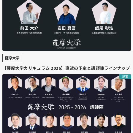
https://www.hokkaido-np.co.jp/article/1212556/?
ref=top#fekadpt2sd5kzgs078kmlboleay4sfx8
【要約】
・
市販化の動きと課題
薩摩大学
緊急避妊薬「ノルレボ」が2026年春にも処方箋なしで薬
局購入可能に。世界では90カ国以上で市販されており、
【薩摩大学カリキュラム 2026】直近の予定と講師陣ラインナップ
日本でも需要が高い。効果は服薬が早いほど高まるが、購
記事
入は薬剤師の面前服用が義務付けられ、心理的負担やプラ
イバシー確保が課題となる。
・
北海道の地域格差
道内179市町村のうち26町村には薬局や薬剤師がおらず、
車がないと入手が難しい地域もある。販売には研修を受け
た薬剤師や産婦人科との連携が必要で、地方での普及は不
透明。都市部と地方で入手機会に差が広がる懸念がある。