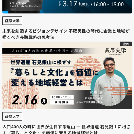
のデータセンター誘致にとって、IOWNの実用化は大都市
との距離の課題を克服し、さらなる拡大を後押しする可能
性がある。
薩摩大学
【コメント】
未来を創造するビジョンデザイン 不確実性の時代に企業と地域が
石狩－東京間での導入は北海道の距離のハンデを消し去
描くべき長期戦略の思考法
り、冷涼な気候と合わせて世界水準のデータセンター拠点
動画
へ押し上げる一手にしようとしています。これが実現すれ
ば構造的インパクトのあるニュースだと感じます。
【北海道ニュース】「新ロケット発射
場を整備」 大樹・スペースコタン 大型
の打ち上げ対応へ構想 27年度以降
https://www.hokkaido-
薩摩大学
np.co.jp/article/1215405/#093mtna9wc98mrvnp3qohibd
人口400人の町に世界が注目する理由 — 世界遺産 石見銀山に根ざ
す『暮らしと文化』を価値に変える地域経営とは