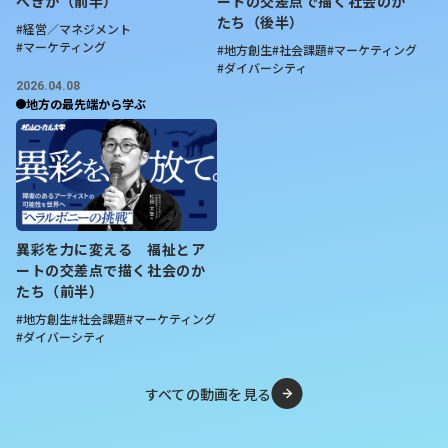
べきか（前半）
ートの交差点で描く社会のか
たち（後半）
#経営／マネジメント
https://www.nikkei.com/article/DGKKZO91471480S5A92
#マーケティング
#地方創生
#社会課題
#マーケティング
#ダイバーシティ
【要約】
2026.04.08
地方の最先端から学ぶ
・
余市のワイン産地としての歩み
1980年代に本格的にブドウ栽培が始まり、2011年には道
内初のワイン特区に認定。中小規模ワイナリーやブドウ生
産者の増加で、余市は道内を代表する産地へ成長した。
異彩を力に変える 福祉とア
・
外部連携と注目度の向上
ートの交差点で描く社会のか
2022年にリーデル・ジャパンと包括連携協定を締結し、
たち（前半）
ワイン愛好家から注目を集める契機となった。
#地方創生
#社会課題
#マーケティング
#ダイバーシティ
・
新たな話題とブランド力強化
2025年5月にはX JAPANのYOSHIKI氏が町内でワイン生産
すべての動画を見る
を開始。名門「ドメーヌ・タカヒコ」の曽我貴彦氏が監修
し、品質の高さをさらにアピールする動きにつながってい