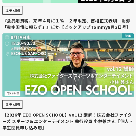
えぞ財団
『食品消費税、来年４月に１％ ２年限定、首相正式表明―財源
「赤字国債に頼らず」』ほか【ピックアップTommy8月3日号】
記事
えぞ財団
【2026年 EZO OPEN SCHOOL】vol.12 講師：株式会社ファイタ
ーズ スポーツ＆エンターテイメント 執行役員 小林兼さん【個人・
学生団員申し込み用】