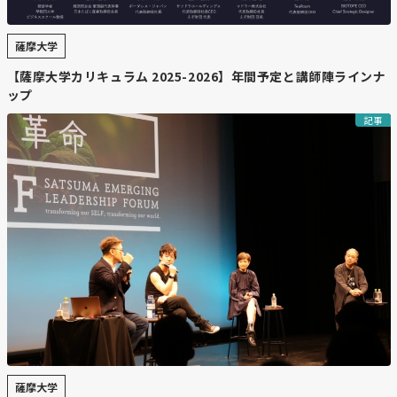
・
人権と支援の視点
薩摩大学
市民団体は「自分の体を自分で決める権利」に関わると強
【薩摩大学カリキュラム 2025-2026】年間予定と講師陣ラインナ
調。年齢制限は設けられないが、中高生にとっては対面購
ップ
入が心理的ハードルに。支援団体や相談窓口の周知も重要
とされ、医師は服薬後の受診を勧めている。
記事
【コメント】
スイッチOTCと言われ医師の処方箋が必要な医療用薬品か
ら薬剤師が提供できる市販薬に移行していく流れで有名な
薬で言うとロキソニンやリアップなどが過去これにあたり
ます。この緊急避妊薬だけでなく今かなりの数がリストア
ップされています。これは長年医師会と薬剤師会やOTC薬
会、我々ドラッグストア協会など様々な駆け引きが長年行
われていますが、ここに来て医療費削減や世代交代などを
経て速度が上がりそうな雰囲気です。ただここは11月下旬
の結果を待たないとなんとも言えないでしょう。
薩摩大学