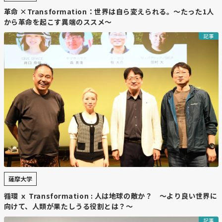
今週は以上です！
革命 ×Transformation：世界は自ら変えられる。〜たった1人
から革命を起こす異端のススメ〜
Log into Facebook
記事
https://www.facebook.com/groups/262901218134796/pe
気になったニュースはえぞ財団Facebookグループ「団員
秘密基地」のスレッドでコメントをお願いします！団員の
皆さんでニュースを斬りながら、一緒に行動につなげてい
きましょう。
👇富山浩樹のプロフィールはこちら
https://note.com/tomiyama_hiroki/n/n12dbe768b946
薩摩大学
循環 ｘ Transformation : 人は地球の敵か？ 〜より良い世界に
向けて、人類が果たしうる役割とは？～
記事