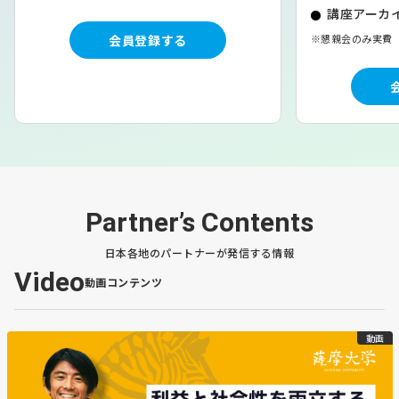
向上で収益増を狙う。
講座アーカイ
会員登録する
※懇親会のみ実費
【コメント】
破綻の過去があり折茂さん、横田さんが経営を引き受けて
ここまで黒字にし続けてきたのは素晴らしいですね。動員
客数も専用アリーナを持たない中でリーグ3番目の成績で
す。SVリーグが始まりここから更にステップアップして
いくために新オーナーのタイミー小川さんを迎えて早速の
補強など様々な施策をうっています。今後が非常に楽しみ
ですね。
Partner’s Contents
【北海道ニュース】石狩－東京間に次
日本各地のパートナーが発信する情報
世代高速通信 NTT東日本が26年8月
Video
動画コンテンツ
DC開発に追い風
動画
https://www.hokkaido-
np.co.jp/article/1215664/#3wt4yifive4gmtk54vmcqgdm