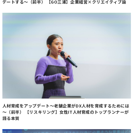
デートする～（前半） 【GO三浦】企業経営×クリエイティブ論
【コメント】
確かに欧米が足りないのが長年課題ではありますが、現実
的にいって地理的にもアジア圏が呼び込みやすいのは事
実。オーストラリアなども含んでこのエリアでも富裕層な
どを取り込むポテンシャルはまだまだあると思います。そ
の方が効率的かと。
【北海道ニュース】さようなら、帯広
「ふじまるビル」 解体開始、新店舗開
業へ一歩 27年夏に完了
人材育成をアップデート～老舗企業がDX人材を育成するためには
https://www.hokkaido-
～（前半） 【リスキリング】女性IT人材育成のトップランナーが
np.co.jp/article/1214894/#gwofsgif5vhj5ir30xdno2m8o0
語る本質