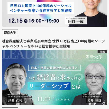
目指し、海外ロケット開発企業の誘致を進めている。
【コメント】
現在、インターステラテクノロジズの人工衛星用ロケット
「ZERO」（全長32メートル）の発射場「LC1」の整備を
進めていますが、それ以上の発射場を準備するとの事。先
薩摩大学
日は台湾企業からのロケットの打ち上げ実施をしました
社会課題解決と事業成長の両立 世界13カ国売上100億超のソーシ
が、本格的な宇宙港としてのビジョンですね。国や企業の
ャル ベンチャーを率いる経営哲学と実践知
後押しも拡大していってるので道の強力体制ももっと強化
動画
していく必要がありますね。
【北海道ニュース】伸びるチーズ需要
「北海道発」で攻勢 乳業大手、新商品
開発や設備強化も
https://www.hokkaido-
np.co.jp/article/1216328/#kzg9xo2wc3m7u46zuvhr7qxhy