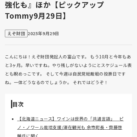
強化も』ほか【ピックアップ
Tommy9月29日】
えぞ財団
2025年9月29日
こんにちは！えぞ財団発起人の富山です。 もう10月と今年もあ
と3ヶ月。早いですね。やり残しがないようにとスケジュール表
とも睨めっこです。 そして今週は自民党総裁戦の投票日です
ね。一体どうなるのでしょうか。 それではどうぞ！
目次
【北海道ニュース】ワインは世界の「共通言語」 ピ
ノ・ノワール栽培支援/滞在観光も 余市町長・齊藤啓
輔氏に聞く