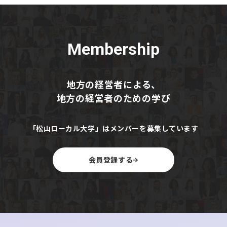
株式会社「そら」が再建に取り組んでいる藤丸百貨店です
が、いよいよ解体です。先日も帯広に行ってお話もお聞き
して、つなぎ施設である「藤丸パーク」にもお邪魔してき
Membership
ました。CCCなども入り次の施設のプランニングと資金調
達をこれから行なっていくという事です。解体だけで20億
がかかっているので難易度が高いプロジェクトですがぜひ
地方の経営者による、
新たな地方のまちづくりの事例に繋げてほしいです。
地方の経営者のための学び
【北海道ニュース】レバンガ 9期連続
の黒字 Ｂプレミア参入決定でスポンサ
「松山ローカル大学」はメンバーを募集しています
ー増 興業収入もアップ
会員登録する
https://www.hokkaido-
np.co.jp/article/1215726/#e7zpse60wcee2a1sd7h7yjfm2