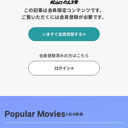
攻勢 乳業大手、新商品開発や設備強化も
この記事は会員限定コンテンツです。
ご覧いただくには会員登録が必要です。
【北海道ニュース】緊急避妊薬 薬局ゼロ町村もある
北海道で広がるか 薬剤師の面前での服用が条件
いますぐ会員登録する
【北海道ニュース】ワインは世界の
「共通言語」 ピノ・ノワール栽培支
会員登録済みの方はこちら
援/滞在観光も 余市町長・齊藤啓輔氏
ログイン
に聞く
https://www.nikkei.com/article/DGKKZO91471420S5A92
【要約】
Popular Movies
人気の動画
・
ワインで地域ブランド化
ワインを「国際的な共通言語」と位置づけ、余市＝ワイン