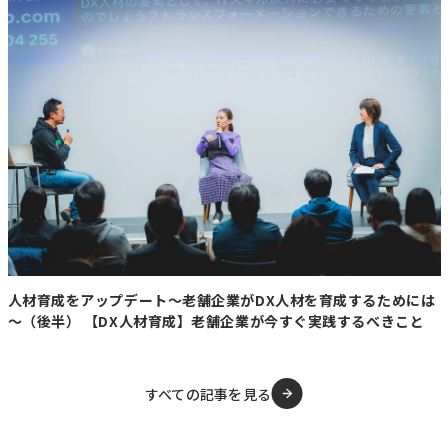
【要約】
・
「ふじまるビル」解体開始
帯広市中心部の旧百貨店藤丸「ふじまるビル」で解体工事
が始まった。2027年夏に完了予定で、長年地域のランド
マークとして親しまれた建物が姿を消すことになる。
・
藤丸の歴史と閉店
藤丸は1900年に呉服店として創業し、1930年に百貨店
化。1982年に現在のビルが完成した。道内資本最後の百
貨店だったが、2023年1月に122年の歴史に幕を下ろし
た。
人材育成をアップデート～老舗企業がDX人材を育成するためには
～（後半） 【DX人材育成】老舗企業が今すぐ実践するべきこと
・
新店舗への期待
屋号を引き継いだ新会社は老朽化や資材高騰を受けて建て
替えを決定。2030年ごろに複合商業施設を開業予定で、
すべての記事を見る
デパ地下や贈答品など百貨店の要素も一部残す方針。
【コメント】