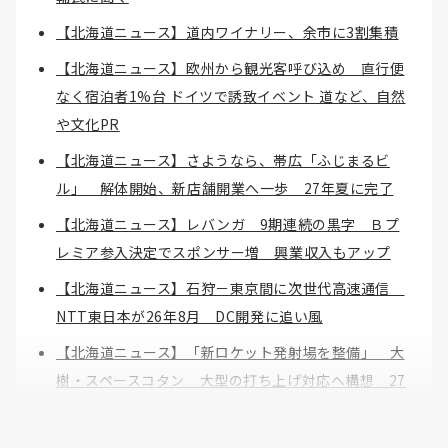
【北海道ニュース】道内ワイナリー、余市に3割集積
【北海道ニュース】欧州から観光客呼び込め 直行便
なく宿泊者1%台 ドイツで誘致イベント 道など、自然
や文化PR
【北海道ニュース】さようなら、帯広「ふじまるビ
ル」 解体開始、新店舗開業へ一歩 27年夏に完了
【北海道ニュース】レバンガ 9期連続の黒字 Ｂプ
レミア参入決定でスポンサー増 興業収入もアップ
【北海道ニュース】石狩－東京間に次世代高速通信
NTT東日本が26年8月 DC開発に追い風
【北海道ニュース】「新ロケット発射場を整備」 大
樹・スペースコタン 大型の打ち上げ対応へ構想 27
年度以降
【北海道ニュース】伸びるチーズ需要「北海道発」で