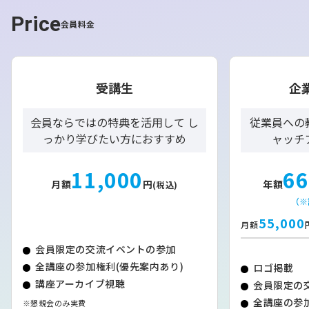
【要約】
Price
会員料金
・
過去最高売上と黒字継続
レバンガ北海道は第15期決算で売上高15億4500万円（前
期比7％増）を記録し、9期連続の黒字を達成。エスコン
受講生
企
フィールドでの試合開催により観客動員が過去最多となっ
た。
会員ならではの特典を活用して し
従業員への
っかり学びたい方におすすめ
ャッチ
・
スポンサー・ファンクラブの拡大
Bプレミア参入決定を背景にスポンサーは約40社増加し、
11,000
66
広告収入は10％増の7億2800万円。ファンクラブ会員数は
月額
円
年額
(税込)
過去最多の5850人となり、関連収入も49％増と大きく伸
（※
びた。
55,000
月額
・
次期目標と強化策
会員限定の交流イベントの参加
第16期は売上高20億円、入場者数平均5千人超を目標に掲
全講座の参加権利(優先案内あり)
ロゴ掲載
げる。新オーナー小川嶺氏の下、パリ五輪代表・富永選手
講座アーカイブ視聴
会員限定の
らの補強で注目度を高め、スポンサー拡大とチケット単価
全講座の参加
※懇親会のみ実費