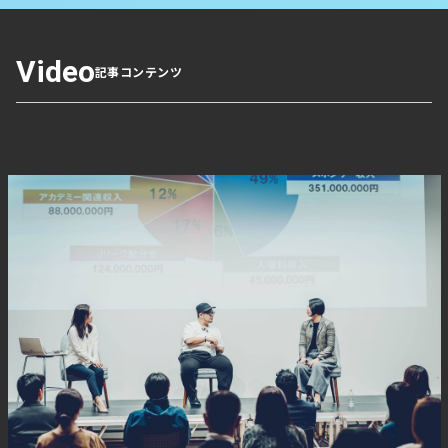
る。
【コメント】
Video
度々、メディアに出る余市町と斎藤町長の取り組みですが
記事コンテンツ
道内のワイナリーの3割が同町というのはすごいですね。
18年に就任してからワイン一点突破の戦略ですが、ワイ
ンを軸に地域や企業、レストラン、著名人など様々なとこ
ろを繋いで面にしていくプロセスは他の地域はもちろん、
企業でも参考になる取り組みだと感じます。
【北海道ニュース】欧州から観光客呼
び込め 直行便なく宿泊者1%台 ドイツ
で誘致イベント 道など、自然や文化
PR
https://www.nikkei.com/article/DGKKZO91504560U5A92