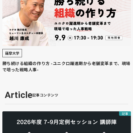
チーズ消費の拡大は生乳需要を押し上げ、酪農家の収入増
に直結。バター生産では脱脂粉乳の在庫問題があるが、チ
ーズ需要が伸びれば生乳増産を後押しする効果も期待され
る。
【コメント】
森永乳業の別海工場や雪印メグミルクの中標津工場など大
手企業の巨額投資が続々と進んでいます。家庭の支出額が
薩摩大学
過去最高というような市場好調も受けての道産チーズ攻勢
勝ち続ける組織の作り方 -ユニクロ躍進期から老舗変革まで、現場
は、酪農の安定と食産業の付加価値化を同時に実現する好
で培った戦略人事-
機ですね。ますます北海道一強になりますね。楽しみで
す。
Article
記事コンテンツ
【北海道ニュース】緊急避妊薬 薬局ゼ
ロ町村もある北海道で広がるか 薬剤師
記事
の面前での服用が条件