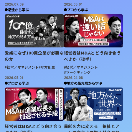
という強い印象を浸透させる戦略を推進。リンゴ産地の伝
2026.07.09
2026.05.01
統を生かしつつ、ピノ・ノワールやシャルドネへの品種転
潮流から学ぶ
プロから学ぶ
換を補助金で支援している。
・
経済効果と観光振興
ふるさと納税は15億円超に伸び、地域経済に好影響。ワ
インを中心とした観光も活発化し、長期滞在型の愛好家が
増加。食材や水産物との連携で「ガストロノミーツーリズ
愛媛になぜ100億企業が必要な
経営者はM&Aとどう向き合う
ム」の広がりを目指している。
のか
べきか（後半）
#経営／マネジメント
#地方創生
#経営／マネジメント
#マーケティング
・
温暖化対応と将来展望
2026.05.01
2026.04.08
現在の北海道はかつてのブルゴーニュに近い気候でブドウ
プロから学ぶ
地方の最先端から学ぶ
栽培に適している。提携を通じ温暖化対策の交流も進めつ
つ、世界的需要減少の中でも小規模ワイナリーの高品質ワ
インへの需要が続くと見込んでいる。
【北海道ニュース】道内ワイナリー、
余市に3割集積
経営者はM&Aとどう向き合う
異彩を力に変える 福祉とア